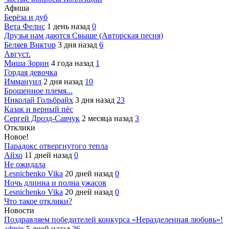
Афиша
Берёза и дуб
Вета Фелис
1 день назад
0
Друзья нам даются Свыше (Авторская песня)
Беляев Виктор
3 дня назад
6
Август.
Миша Зорин
4 года назад
1
Гордая девочка
Иммануил
2 дня назад
10
Брошенное племя...
Николай Гольбрайх
3 дня назад
23
Казак и верный пёс
Сергей Дрозд-Савчук
2 месяца назад
3
Отклики
Новое!
Парадокс отвергнутого тепла
Айхо
11 дней назад
0
Не ожидала
Lesnichenko Vika
20 дней назад
0
Ночь длинна и полна ужасов
Lesnichenko Vika
20 дней назад
0
Что такое отклики?
Новости
Поздравляем победителей конкурса «Неразделенная любовь»!
admin
5 дней назад
26