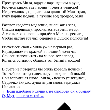
Проснулась Мила, вдруг с карандашом в руке,
Рисунок рядом, где парень - тонет в челноке!
Не размышляя, пририсовала длинный Мила трап,
Руку парню подала, в пучине вод продрог, озяб!
Рассвет крадётся медленно, вновь алая заря,
Спасла парнишку, проснулась вовремя, не зря!
А сколь таких ночей - придётся Миле пережить,
Чтобы настал тот час: сердцем и душою полюбить!
Рисует сон свой - Мила уж не первый раз,
Карандашом не краской в поздний ночи час!
Сей сон запомнится - на много лет вперёд,
Когда спустился с облаков тот белый пароход!
В суете не потерялся бы опять корабль ночной!
Тот чей-то взгляд навек нарушил девичий покой!
Сон вспоминая снова, Мила, - нежно улыбнулась,
Сердечко ёкнуло, душа из рая вновь вернулась!
Навигация:
← Если влюблён мужчина, не способен он к обману
О, Муза, посети меня! →