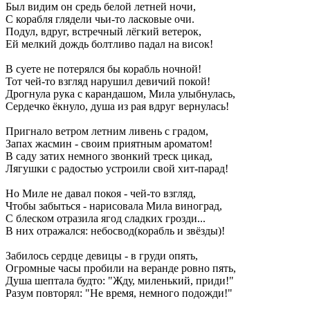
Был видим он средь белой летней ночи,
С корабля глядели чьи-то ласковые очи.
Подул, вдруг, встречный лёгкий ветерок,
Ей мелкий дождь болтливо падал на висок!
В суете не потерялся бы корабль ночной!
Тот чей-то взгляд нарушил девичий покой!
Дрогнула рука с карандашом, Мила улыбнулась,
Сердечко ёкнуло, душа из рая вдруг вернулась!
Пригнало ветром летним ливень с градом,
Запах жасмин - своим приятным ароматом!
В саду затих немного звонкий треск цикад,
Лягушки с радостью устроили свой хит-парад!
Но Миле не давал покоя - чей-то взгляд,
Чтобы забыться - нарисовала Мила виноград,
С блеском отразила ягод сладких грозди...
В них отражался: небосвод(корабль и звёзды)!
Забилось сердце девицы - в груди опять,
Огромные часы пробили на веранде ровно пять,
Душа шептала будто: "Жду, миленький, приди!"
Разум повторял: "Не время, немного подожди!"