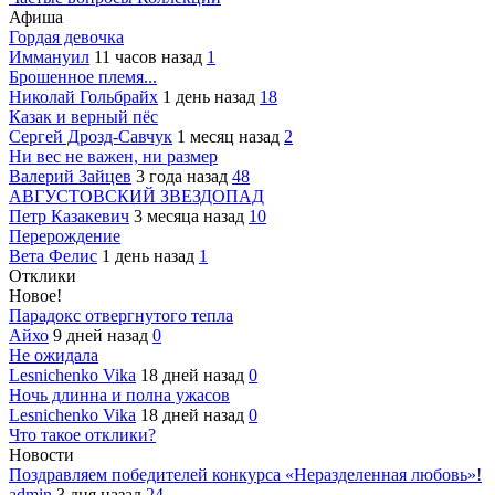
Афиша
Гордая девочка
Иммануил
11 часов назад
1
Брошенное племя...
Николай Гольбрайх
1 день назад
18
Казак и верный пёс
Сергей Дрозд-Савчук
1 месяц назад
2
Ни вес не важен, ни размер
Валерий Зайцев
3 года назад
48
АВГУСТОВСКИЙ ЗВЕЗДОПАД
Петр Казакевич
3 месяца назад
10
Перерождение
Вета Фелис
1 день назад
1
Отклики
Новое!
Парадокс отвергнутого тепла
Айхо
9 дней назад
0
Не ожидала
Lesnichenko Vika
18 дней назад
0
Ночь длинна и полна ужасов
Lesnichenko Vika
18 дней назад
0
Что такое отклики?
Новости
Поздравляем победителей конкурса «Неразделенная любовь»!
admin
3 дня назад
24