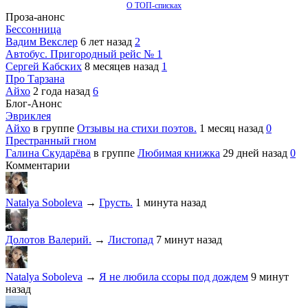
О ТОП-списках
Проза-анонс
Бессонница
Вадим Векслер
6 лет назад
2
Автобус. Пригородный рейс № 1
Сергей Кабских
8 месяцев назад
1
Про Тарзана
Айхо
2 года назад
6
Блог-Анонс
Эвриклея
Айхо
в группе
Отзывы на стихи поэтов.
1 месяц назад
0
Престранный гном
Галина Скударёва
в группе
Любимая книжка
29 дней назад
0
Комментарии
Natalya Soboleva
→
Грусть.
1 минута назад
Долотов Валерий.
→
Листопад
7 минут назад
Natalya Soboleva
→
Я не любила ссоры под дождем
9 минут
назад