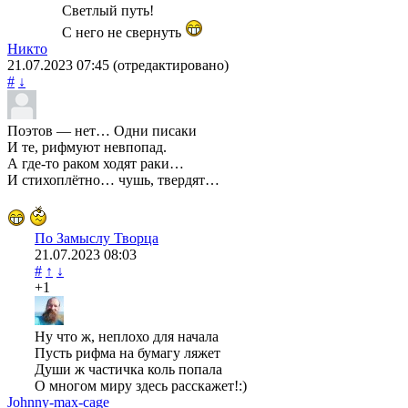
Светлый путь!
С него не свернуть
Никто
21.07.2023
07:45
(отредактировано)
#
↓
Поэтов — нет… Одни писаки
И те, рифмуют невпопад.
А где-то раком ходят раки…
И стихоплëтно… чушь, твердят…
По Замыслу Творца
21.07.2023
08:03
#
↑
↓
+1
Ну что ж, неплохо для начала
Пусть рифма на бумагу ляжет
Души ж частичка коль попала
О многом миру здесь расскажет!:)
Johnny-max-cage