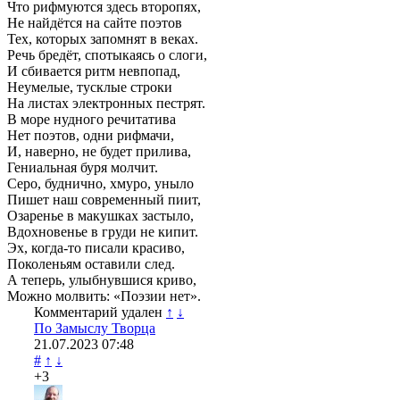
Что рифмуются здесь второпях,
Не найдётся на сайте поэтов
Тех, которых запомнят в веках.
Речь бредёт, спотыкаясь о слоги,
И сбивается ритм невпопад,
Неумелые, тусклые строки
На листах электронных пестрят.
В море нудного речитатива
Нет поэтов, одни рифмачи,
И, наверно, не будет прилива,
Гениальная буря молчит.
Серо, буднично, хмуро, уныло
Пишет наш современный пиит,
Озаренье в макушках застыло,
Вдохновенье в груди не кипит.
Эх, когда-то писали красиво,
Поколеньям оставили след.
А теперь, улыбнувшися криво,
Можно молвить: «Поэзии нет».
Комментарий удален
↑
↓
По Замыслу Творца
21.07.2023
07:48
#
↑
↓
+3