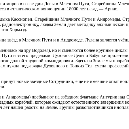
и миров в созвездии Девы в Млечном Пути, Старейшина Млечн
еса в атлантическом воплощении 18000 лет назад — Арнас.
ыка Кассиопеи, Старейшина Млечного Пути и Андромеды. Стри
 радиоэлектронику, людям Земли даёт методику алхимической цв
стил Хормазд.
а звёзд в Млечном Пути и в Андромеде. Лулана является учёны
сменилась на эру Водолея), но и сменяются более крупные циклы
Пути и за его пределами. Духовные Деды и Бабушки прилетели 
осле долгой трудовой командировки. Здесь на Земле мы проработа
м нужна подзарядка Духовного и Тонких Тел, смена профессий 
придут новые звёздные Сотрудники, ещё не имевшие опыт вопло
ли.
и и Андромеды) пребывают на звёздном флагмане Антурик над 
 звёздных кораблей, которые ожидают естественного завершени
ч лет нашей работы на Земле. Группы развоплотившихся инопла