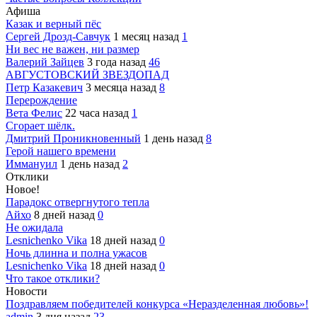
Афиша
Казак и верный пёс
Сергей Дрозд-Савчук
1 месяц назад
1
Ни вес не важен, ни размер
Валерий Зайцев
3 года назад
46
АВГУСТОВСКИЙ ЗВЕЗДОПАД
Петр Казакевич
3 месяца назад
8
Перерождение
Вета Фелис
22 часа назад
1
Сгорает шёлк.
Дмитрий Проникновенный
1 день назад
8
Герой нашего времени
Иммануил
1 день назад
2
Отклики
Новое!
Парадокс отвергнутого тепла
Айхо
8 дней назад
0
Не ожидала
Lesnichenko Vika
18 дней назад
0
Ночь длинна и полна ужасов
Lesnichenko Vika
18 дней назад
0
Что такое отклики?
Новости
Поздравляем победителей конкурса «Неразделенная любовь»!
admin
3 дня назад
23