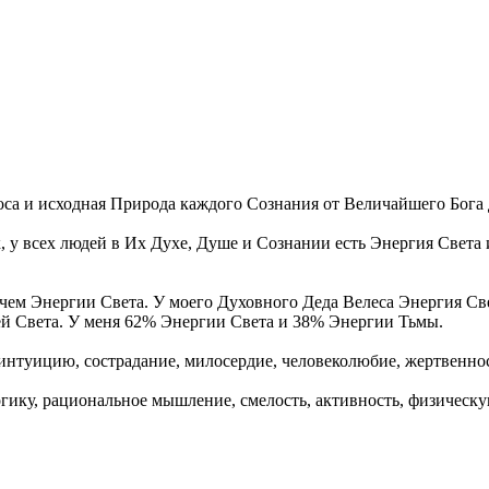
моса и исходная Природа каждого Сознания от Величайшего Бога 
к, у всех людей в Их Духе, Душе и Сознании есть Энергия Свет
чем Энергии Света. У моего Духовного Деда Велеса Энергия Све
ей Света. У меня 62% Энергии Света и 38% Энергии Тьмы.
нтуицию, сострадание, милосердие, человеколюбие, жертвеннос
ику, рациональное мышление, смелость, активность, физическу