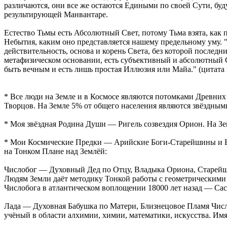
различаются, они все же остаются Едиными по своей Сути, бу
результирующей Манвантаре.
Естество Тьмы есть Абсолютный Свет, потому Тьма взята, как
Heбытия, каким оно представляется нашему предельному уму. 
действительность, основа и корень Света, без которой последн
метафизическом основании, есть субъективный и абсолютный Све
быть вечным и есть лишь простая Иллюзия или Майа." (цитата
* Все люди на Земле и в Космосе являются потомками Древних 
Творцов. На Земле 5% от общего населения являются звёздны
* Моя звёздная Родина Души — Ригель созвездия Орион. На Зем
* Мои Космические Предки — Арийские Боги-Старейшины и Б
на Тонком Плане над Землёй:
Числобог — Духовный Дед по Отцу, Владыка Ориона, Старейши
Людям Земли даёт методику Тонкой работы с геометрическими 
Числобога в атлантическом воплощении 18000 лет назад — Са
Лада — Духовная Бабушка по Матери, Близнецовое Пламя Числ
учёный в области алхимии, химии, математики, искусства. Им