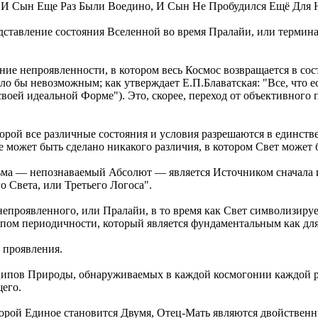
ь И Сын Еще Раз Были Воедино, И Сын Не Пробудился Ещё Для 
дставление состояния Вселенной во время Пралайи, или термина
яние непроявленности, в котором весь Космос возвращается в сос
ло бы невозможным; как утверждает Е.П.Блаватская: "Все, что е
своей идеальной Форме"). Это, скорее, переход от объективного
оторой все различные состояния и условия разрешаются в единст
е может быть сделано никакого различия, в котором Свет может 
 Тьма — непознаваемый Абсолют — является Источником сначала 
 Света, или Третьего Логоса".
непроявленного, или Пралайи, в то время как Свет символизиру
ципом периодичности, который является фундаментальным как дл
 проявления.
ипов Природы, обнаруживаемых в каждой космогонии каждой р
его.
орой Единое становится Двумя, Отец-Мать являются двойствен