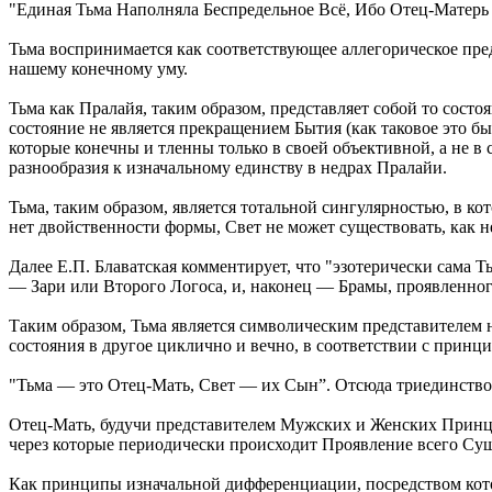
"Единая Тьма Наполняла Беспредельное Всё, Ибо Отец-Матер
Тьма воспринимается как соответствующее аллегорическое пре
нашему конечному уму.
Тьма как Пралайя, таким образом, представляет собой то состо
состояние не является прекращением Бытия (как таковое это бы
которые конечны и тленны только в своей объективной, а не в 
разнообразия к изначальному единству в недрах Пралайи.
Тьма, таким образом, является тотальной сингулярностью, в к
нет двойственности формы, Свет не может существовать, как н
Далее Е.П. Блаватская комментирует, что "эзотерически сама
— Зари или Второго Логоса, и, наконец — Брамы, проявленного
Таким образом, Тьма является символическим представителем 
состояния в другое циклично и вечно, в соответствии с прин
"Тьма — это Отец-Мать, Свет — их Сын”. Отсюда триединство
Отец-Мать, будучи представителем Мужских и Женских Принц
через которые периодически происходит Проявление всего Сущ
Как принципы изначальной дифференциации, посредством кот