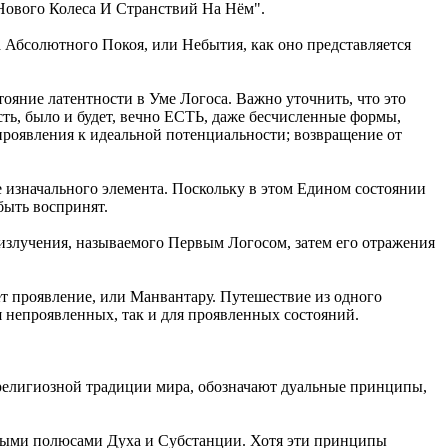
Нового Колеса И Странствий На Нём".
 Абсолютного Покоя, или Небытия, как оно представляется
тояние латентности в Уме Логоса. Важно уточнить, что это
сть, было и будет, вечно ЕСТЬ, даже бесчисленные формы,
 проявления к идеальной потенциальности; возвращение от
ве изначального элемента. Поскольку в этом Едином состоянии
быть воспринят.
излучения, называемого Первым Логосом, затем его отражения
ет проявление, или Манвантару. Путешествие из одного
я непроявленных, так и для проявленных состояний.
елигиозной традиции мира, обозначают дуальные принципы,
ными полюсами Духа и Субстанции. Хотя эти принципы