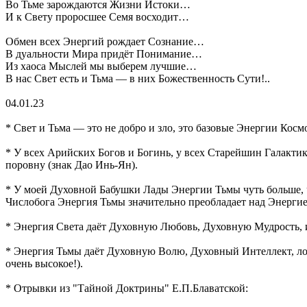
Во Тьме зарождаются Жизни Истоки…
И к Свету проросшее Семя восходит…
Обмен всех Энергий рождает Сознание…
В дуальности Мира придёт Понимание…
Из хаоса Мыслей мы выберем лучшие…
В нас Свет есть и Тьма — в них Божественность Сути!..
04.01.23
* Свет и Тьма — это не добро и зло, это базовые Энергии Кос
* У всех Арийских Богов и Богинь, у всех Старейшин Галакти
поровну (знак Дао Инь-Ян).
* У моей Духовной Бабушки Лады Энергии Тьмы чуть больше, 
Числобога Энергия Тьмы значительно преобладает над Энерги
* Энергия Света даёт Духовную Любовь, Духовную Мудрость, и
* Энергия Тьмы даёт Духовную Волю, Духовный Интеллект, лог
очень высокое!).
* Отрывки из "Тайной Доктрины" Е.П.Блаватской: