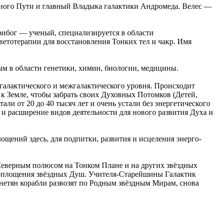
ого Пути и главный Владыка галактики Андромеда. Велес —
бог — ученый, специализируется в области
етотерапии для восстановления Тонких тел и чакр. Имя
м в области генетики, химии, биологии, медицины.
 галактического и межгалактического уровня. Происходит
к Земле, чтобы забрать своих Духовных Потомков (Детей,
ли от 20 до 40 тысяч лет и очень устали без энергетического
и расширение видов деятельности для нового развития Духа и
щений здесь, для подпитки, развития и исцеления энерго-
Северным полюсом на Тонком Плане и на других звёздных
я воплощения звёздных Душ. Учителя-Старейшины Галактик
нетян корабли развозят по Родным звёздным Мирам, снова