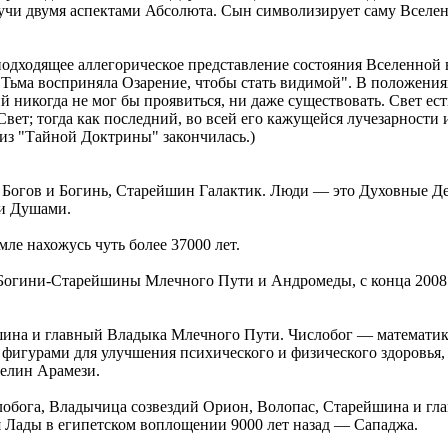
дучи двумя аспектами Абсолюта. Сын символизирует саму Вселе
 подходящее аллегорическое представление состояния Вселенной
"Тьма восприняла Озарение, чтобы стать видимой". В положения
ий никогда не мог бы проявиться, ни даже существовать. Свет ес
т; тогда как последний, во всей его кажущейся лучезарности и 
 из "Тайной Доктрины" закончилась.)
Богов и Богинь, Старейшин Галактик. Люди — это Духовные Дети,
ми Душами.
ле нахожусь чуть более 37000 лет.
огини-Старейшины Млечного Пути и Андромеды, с конца 2008 
на и главный Владыка Млечного Пути. Числобог — математик, 
фигурами для улучшения психического и физического здоровья, 
селин Арамези.
обога, Владычица созвездий Орион, Волопас, Старейшина и гл
я Лады в египетском воплощении 9000 лет назад — Сападжа.