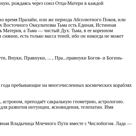
нную, рождаясь через союз Отца-Матери в каждой
 во время Пралайи, или же периода Абсолютного Покоя, или
х Восточного Оккультизма Тьма есть Единая, Истинная
ть Материя, а Тьма — чистый Дух. Тьма, в ее коренном
сиянии, есть только масса теней, ибо он никогда не может
 Внуки, Правнуки, ... , Пра...правнуки Богов- и Богинь-
года пребывающие на многочисленных космических кораблях
астроном, преподаёт сакральную геометрию, астрологию.
для развития интуиции, ясновидения, телепатии. Имя
авная Владычица Млечного Пути вместе с Числобогом. Лада —