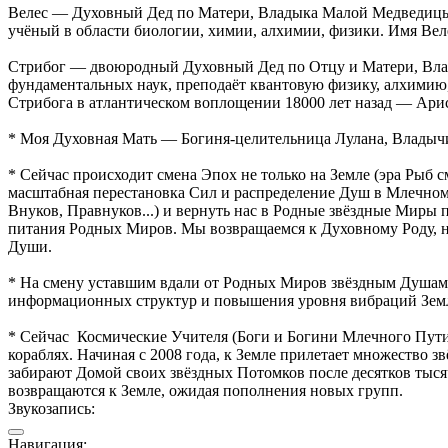
Велес — Духовный Дед по Матери, Владыка Малой Медведицы 
учёный в области биологии, химии, алхимии, физики. Имя Вел
Стрибог — двоюродный Духовный Дед по Отцу и Матери, Влад
фундаментальных наук, преподаёт квантовую физику, алхимию,
Стрибога в атлантическом воплощении 18000 лет назад — Ари
* Моя Духовная Мать — Богиня-целительница Лулана, Владычиц
* Сейчас происходит смена Эпох не только на Земле (эра Рыб 
масштабная перестановка Сил и распределение Душ в Млечном 
Внуков, Правнуков...) и вернуть нас в Родные звёздные Миры п
питания Родных Миров. Мы возвращаемся к Духовному Роду, на
Души.
* На смену уставшим вдали от Родных Миров звёздным Душам 
информационных структур и повышения уровня вибраций Зем
* Сейчас Космические Учителя (Боги и Богини Млечного Пут
кораблях. Начиная с 2008 года, к Земле прилетает множество
забирают Домой своих звёздных Потомков после десятков тыся
возвращаются к Земле, ожидая пополнения новых групп.
Звукозапись:
Навигация: