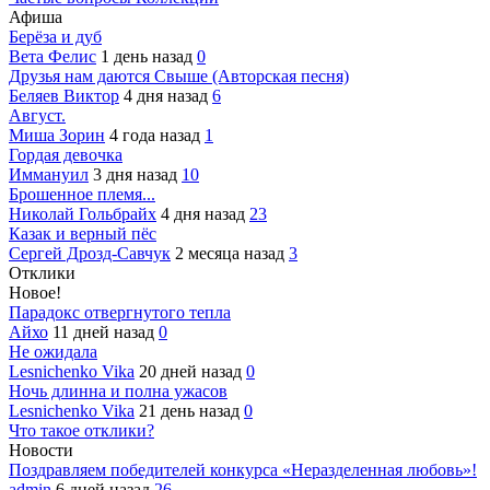
Афиша
Берёза и дуб
Вета Фелис
1 день назад
0
Друзья нам даются Свыше (Авторская песня)
Беляев Виктор
4 дня назад
6
Август.
Миша Зорин
4 года назад
1
Гордая девочка
Иммануил
3 дня назад
10
Брошенное племя...
Николай Гольбрайх
4 дня назад
23
Казак и верный пёс
Сергей Дрозд-Савчук
2 месяца назад
3
Отклики
Новое!
Парадокс отвергнутого тепла
Айхо
11 дней назад
0
Не ожидала
Lesnichenko Vika
20 дней назад
0
Ночь длинна и полна ужасов
Lesnichenko Vika
21 день назад
0
Что такое отклики?
Новости
Поздравляем победителей конкурса «Неразделенная любовь»!
admin
6 дней назад
26