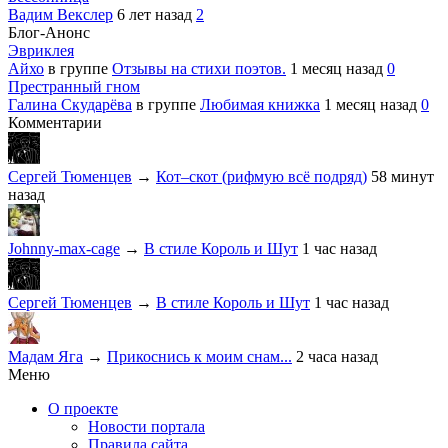
Вадим Векслер
6 лет назад
2
Блог-Анонс
Эвриклея
Айхо
в группе
Отзывы на стихи поэтов.
1 месяц назад
0
Престранный гном
Галина Скударёва
в группе
Любимая книжка
1 месяц назад
0
Комментарии
Сергей Тюменцев
→
Кот–скот (рифмую всё подряд)
58 минут
назад
Johnny-max-cage
→
В стиле Король и Шут
1 час назад
Сергей Тюменцев
→
В стиле Король и Шут
1 час назад
Мадам Яга
→
Прикоснись к моим снам...
2 часа назад
Меню
О проекте
Новости портала
Правила сайта