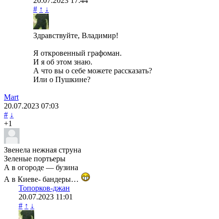
20.07.2023
17:44
#
↑
↓
Здравствуйте, Владимир!
Я откровенный графоман.
И я об этом знаю.
А что вы о себе можете рассказать?
Или о Пушкине?
Mart
20.07.2023
07:03
#
↓
+1
Звенела нежная струна
Зеленые портьеры
А в огороде — бузина
А в Киеве- бандеры…
Топорков-джан
20.07.2023
11:01
#
↑
↓