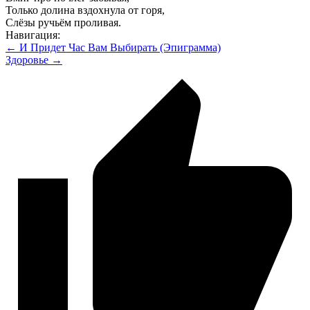
Только долина вздохнула от горя,
Слёзы ручьём проливая.
Навигация:
← И Придет Час Вам Выбирать (Эпиграмма)
Здоровье →