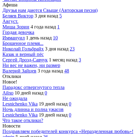
Афиша
Друзья нам даются Свыше (Авторская песня)
Беляев Виктор
3 дня назад
5
Август.
Миша Зорин
4 года назад
1
Гордая девочка
Иммануил
1 день назад
10
Брошенное племя...
Николай Гольбрайх
3 дня назад
23
Казак и верный пёс
Сергей Дрозд-Савчук
1 месяц назад
3
Ни вес не важен, ни размер
Валерий Зайцев
3 года назад
48
Отклики
Новое!
Парадокс отвергнутого тепла
Айхо
10 дней назад
0
Не ожидала
Lesnichenko Vika
19 дней назад
0
Ночь длинна и полна ужасов
Lesnichenko Vika
19 дней назад
0
Что такое отклики?
Новости
Поздравляем победителей конкурса «Неразделенная любовь»!
admin
5 дней назад
26