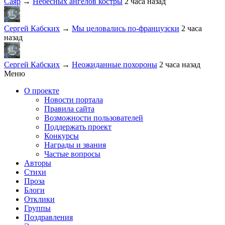
Саяр
→
Небесных ангелов костры
2 часа назад
Сергей Кабских
→
Мы целовались по-французски
2 часа
назад
Сергей Кабских
→
Неожиданные похороны
2 часа назад
Меню
О проекте
Новости портала
Правила сайта
Возможности пользователей
Поддержать проект
Конкурсы
Награды и звания
Частые вопросы
Авторы
Стихи
Проза
Блоги
Отклики
Группы
Поздравления