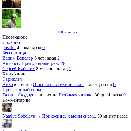
О ТОП-списках
Проза-анонс
Слов нет
posokh
4 года назад
0
Бессонница
Вадим Векслер
6 лет назад
2
Автобус. Пригородный рейс № 1
Сергей Кабских
8 месяцев назад
1
Блог-Анонс
Эвриклея
Айхо
в группе
Отзывы на стихи поэтов.
1 месяц назад
0
Престранный гном
Галина Скударёва
в группе
Любимая книжка
30 дней назад
0
Комментарии
Natalya Soboleva
→
Прикоснись к моим снам...
59 минут назад