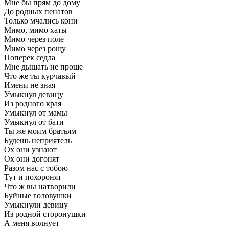
Мне бы прям до дому
До родных пенатов
Только мчались кони
Мимо, мимо хаты
Мимо через поле
Мимо через рощу
Поперек седла
Мне дышать не проще
Что же ты курчавый
Имени не зная
Умыкнул девицу
Из родного края
Умыкнул от мамы
Умыкнул от бати
Ты же моим братьям
Будешь неприятель
Ох они узнают
Ох они догонят
Разом нас с тобою
Тут и похоронят
Что ж вы натворили
Буйные головушки
Умыкнули девицу
Из родной сторонушки
А меня волнует