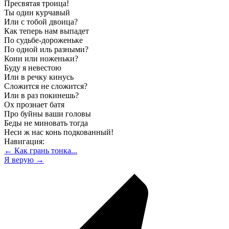
Пресвятая троица!
Ты один курчавый
Или с тобой двоица?
Как теперь нам выпадет
По судьбе-дороженьке
По одной иль разными?
Кони или ноженьки?
Буду я невестою
Или в речку кинусь
Сложится не сложится?
Или в раз покинешь?
Ох прознает батя
Про буйны ваши головы
Беды не миновать тогда
Неси ж нас конь подкованный!
Навигация:
← Как грань тонка...
Я верую →