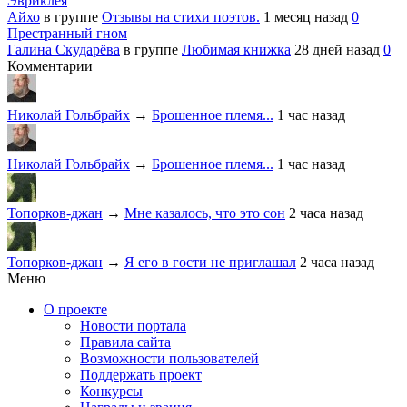
Эвриклея
Айхо
в группе
Отзывы на стихи поэтов.
1 месяц назад
0
Престранный гном
Галина Скударёва
в группе
Любимая книжка
28 дней назад
0
Комментарии
Николай Гольбрайх
→
Брошенное племя...
1 час назад
Николай Гольбрайх
→
Брошенное племя...
1 час назад
Топорков-джан
→
Мне казалось, что это сон
2 часа назад
Топорков-джан
→
Я его в гости не приглашал
2 часа назад
Меню
О проекте
Новости портала
Правила сайта
Возможности пользователей
Поддержать проект
Конкурсы