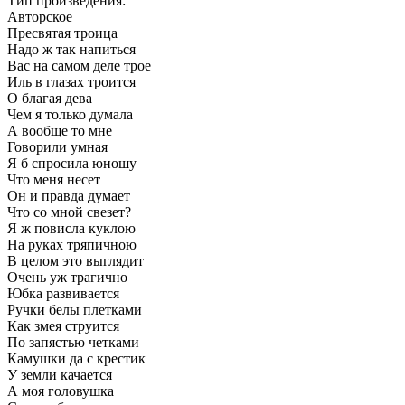
Тип произведения:
Авторское
Пресвятая троица
Надо ж так напиться
Вас на самом деле трое
Иль в глазах троится
О благая дева
Чем я только думала
А вообще то мне
Говорили умная
Я б спросила юношу
Что меня несет
Он и правда думает
Что со мной свезет?
Я ж повисла куклою
На руках тряпичною
В целом это выглядит
Очень уж трагично
Юбка развивается
Ручки белы плетками
Как змея струится
По запястью четками
Камушки да с крестик
У земли качается
А моя головушка