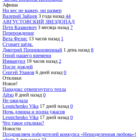
Афиша
Ни вес не важен, ни размер
Валерий Зайцев
3 года назад
44
АВГУСТОВСКИЙ ЗВЕЗДОПАД
Петр Казакевич
3 месяца назад
7
Перерождение
Вета Фелис
13 часов назад
1
Сгорает шёлк.
Дмитрий Проникновенный
1 день назад
8
Герой нашего времени
Иммануил
19 часов назад
2
После дождей
Сергей Уланов
6 дней назад
0
Отклики
Новое!
Парадокс отвергнутого тепла
Айхо
8 дней назад
0
Не ожидала
Lesnichenko Vika
17 дней назад
0
Ночь длинна и полна ужасов
Lesnichenko Vika
17 дней назад
0
Что такое отклики?
Новости
Поздравляем победителей конкурса «Неразделенная любовь»!
admin
3 дня назад
23