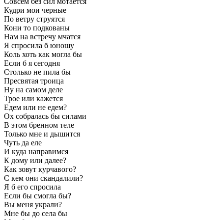
Совсем без сил мотается
Кудри мои черные
По ветру струятся
Кони то подкованы
Нам на встречу мчатся
Я спросила б юношу
Коль хоть как могла бы
Если б я сегодня
Столько не пила бы
Пресвятая троица
Ну на самом деле
Трое или кажется
Едем или не едем?
Ох собралась бы силами
В этом бренном теле
Только мне и дышится
Чуть да еле
И куда направимся
К дому или далее?
Как зовут курчавого?
С кем они скандалили?
Я б его спросила
Если бы смогла бы?
Вы меня украли?
Мне бы до села бы