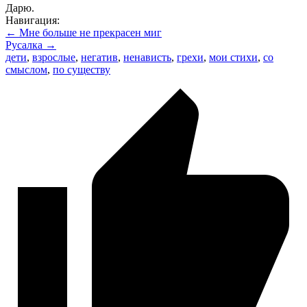
Дарю.
Навигация:
← Мне больше не прекрасен миг
Русалка →
дети
,
взрослые
,
негатив
,
ненависть
,
грехи
,
мои стихи
,
со
смыслом
,
по существу