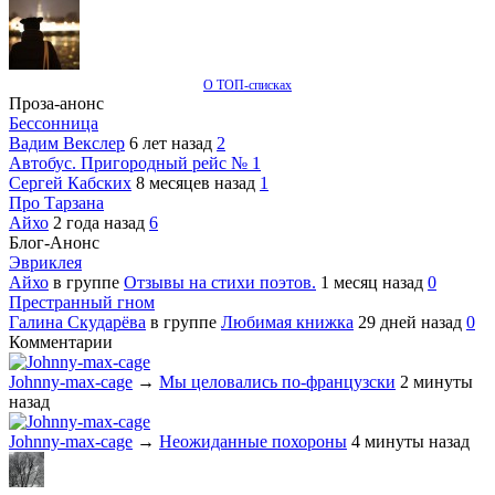
О ТОП-списках
Проза-анонс
Бессонница
Вадим Векслер
6 лет назад
2
Автобус. Пригородный рейс № 1
Сергей Кабских
8 месяцев назад
1
Про Тарзана
Айхо
2 года назад
6
Блог-Анонс
Эвриклея
Айхо
в группе
Отзывы на стихи поэтов.
1 месяц назад
0
Престранный гном
Галина Скударёва
в группе
Любимая книжка
29 дней назад
0
Комментарии
Johnny-max-cage
→
Мы целовались по-французски
2 минуты
назад
Johnny-max-cage
→
Неожиданные похороны
4 минуты назад