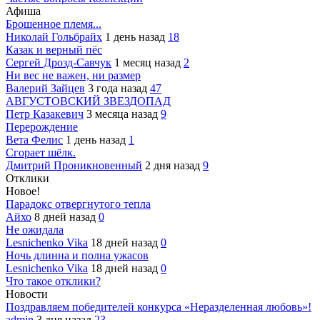
Афиша
Брошенное племя...
Николай Гольбрайх
1 день назад
18
Казак и верный пёс
Сергей Дрозд-Савчук
1 месяц назад
2
Ни вес не важен, ни размер
Валерий Зайцев
3 года назад
47
АВГУСТОВСКИЙ ЗВЕЗДОПАД
Петр Казакевич
3 месяца назад
9
Перерождение
Вета Фелис
1 день назад
1
Сгорает шёлк.
Дмитрий Проникновенный
2 дня назад
9
Отклики
Новое!
Парадокс отвергнутого тепла
Айхо
8 дней назад
0
Не ожидала
Lesnichenko Vika
18 дней назад
0
Ночь длинна и полна ужасов
Lesnichenko Vika
18 дней назад
0
Что такое отклики?
Новости
Поздравляем победителей конкурса «Неразделенная любовь»!
admin
3 дня назад
23