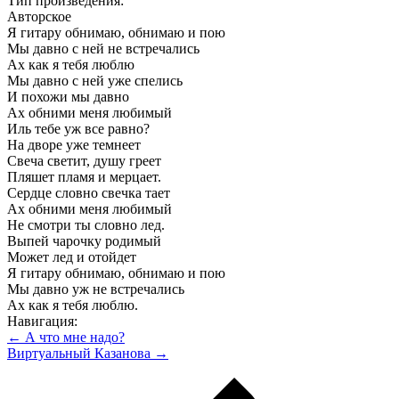
Тип произведения:
Авторское
Я гитару обнимаю, обнимаю и пою
Мы давно с ней не встречались
Ах как я тебя люблю
Мы давно с ней уже спелись
И похожи мы давно
Ах обними меня любимый
Иль тебе уж все равно?
На дворе уже темнеет
Свеча светит, душу греет
Пляшет пламя и мерцает.
Сердце словно свечка тает
Ах обними меня любимый
Не смотри ты словно лед.
Выпей чарочку родимый
Может лед и отойдет
Я гитару обнимаю, обнимаю и пою
Мы давно уж не встречались
Ах как я тебя люблю.
Навигация:
← А что мне надо?
Виртуальный Казанова →