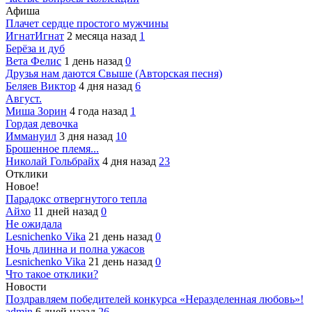
Афиша
Плачет сердце простого мужчины
ИгнатИгнат
2 месяца назад
1
Берёза и дуб
Вета Фелис
1 день назад
0
Друзья нам даются Свыше (Авторская песня)
Беляев Виктор
4 дня назад
6
Август.
Миша Зорин
4 года назад
1
Гордая девочка
Иммануил
3 дня назад
10
Брошенное племя...
Николай Гольбрайх
4 дня назад
23
Отклики
Новое!
Парадокс отвергнутого тепла
Айхо
11 дней назад
0
Не ожидала
Lesnichenko Vika
21 день назад
0
Ночь длинна и полна ужасов
Lesnichenko Vika
21 день назад
0
Что такое отклики?
Новости
Поздравляем победителей конкурса «Неразделенная любовь»!
admin
6 дней назад
26