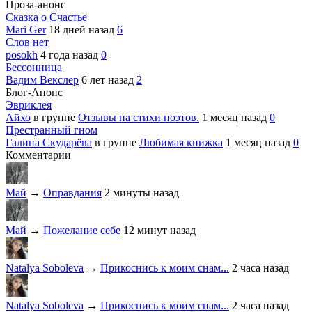
Проза-анонс
Сказка о Счастье
Mari Ger
18 дней назад
6
Слов нет
posokh
4 года назад
0
Бессонница
Вадим Векслер
6 лет назад
2
Блог-Анонс
Эвриклея
Айхо
в группе
Отзывы на стихи поэтов.
1 месяц назад
0
Престранный гном
Галина Скударёва
в группе
Любимая книжка
1 месяц назад
0
Комментарии
Май
→
Оправдания
2 минуты назад
Май
→
Пожелание себе
12 минут назад
Natalya Soboleva
→
Прикоснись к моим снам...
2 часа назад
Natalya Soboleva
→
Прикоснись к моим снам...
2 часа назад