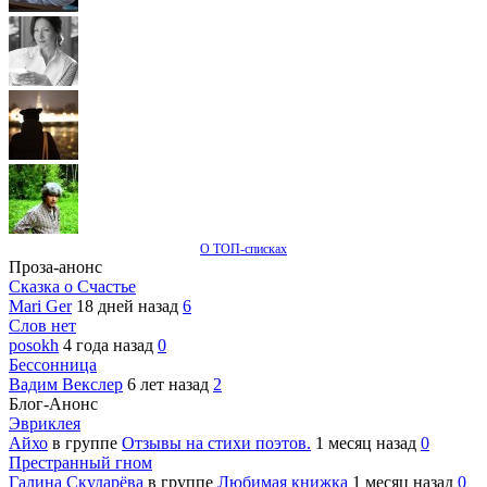
О ТОП-списках
Проза-анонс
Сказка о Счастье
Mari Ger
18 дней назад
6
Слов нет
posokh
4 года назад
0
Бессонница
Вадим Векслер
6 лет назад
2
Блог-Анонс
Эвриклея
Айхо
в группе
Отзывы на стихи поэтов.
1 месяц назад
0
Престранный гном
Галина Скударёва
в группе
Любимая книжка
1 месяц назад
0