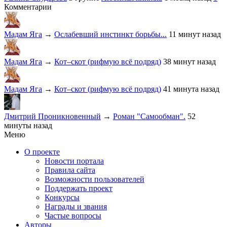
Комментарии
Мадам Яга
→
Ослабевший инстинкт борьбы...
11 минут назад
Мадам Яга
→
Кот–скот (рифмую всё подряд)
38 минут назад
Мадам Яга
→
Кот–скот (рифмую всё подряд)
41 минута назад
Дмитрий Проникновенный
→
Роман "Самообман".
52
минуты назад
Меню
О проекте
Новости портала
Правила сайта
Возможности пользователей
Поддержать проект
Конкурсы
Награды и звания
Частые вопросы
Авторы