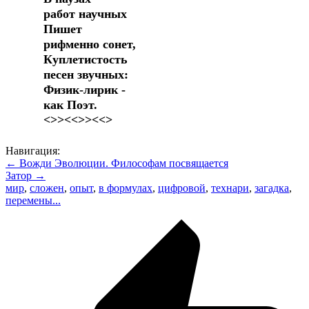
работ научных
Пишет
рифменно сонет,
Куплетистость
песен звучных:
Физик-лирик -
как Поэт.
<>><<>><<>
Навигация:
← Вожди Эволюции. Философам посвящается
Затор →
мир
,
сложен
,
опыт
,
в формулах
,
цифровой
,
технари
,
загадка
,
перемены...