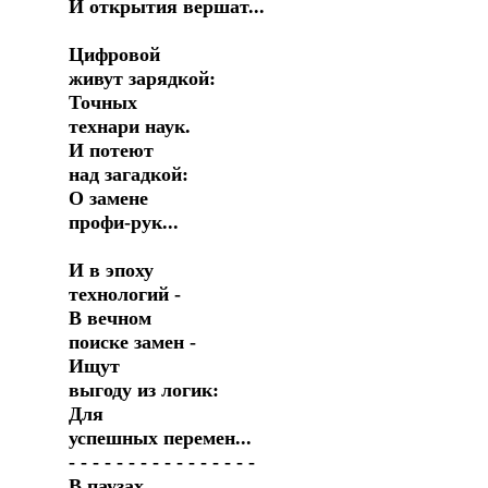
И открытия вершат...
Цифровой
живут зарядкой:
Точных
технари наук.
И потеют
над загадкой:
О замене
профи-рук...
И в эпоху
технологий -
В вечном
поиске замен -
Ищут
выгоду из логик:
Для
успешных перемен...
- - - - - - - - - - - - - - - -
В паузах