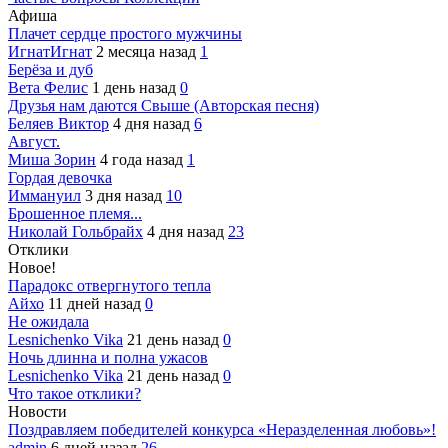
Афиша
Плачет сердце простого мужчины
ИгнатИгнат
2 месяца назад
1
Берёза и дуб
Вета Фелис
1 день назад
0
Друзья нам даются Свыше (Авторская песня)
Беляев Виктор
4 дня назад
6
Август.
Миша Зорин
4 года назад
1
Гордая девочка
Иммануил
3 дня назад
10
Брошенное племя...
Николай Гольбрайх
4 дня назад
23
Отклики
Новое!
Парадокс отвергнутого тепла
Айхо
11 дней назад
0
Не ожидала
Lesnichenko Vika
21 день назад
0
Ночь длинна и полна ужасов
Lesnichenko Vika
21 день назад
0
Что такое отклики?
Новости
Поздравляем победителей конкурса «Неразделенная любовь»!
admin
6 дней назад
26