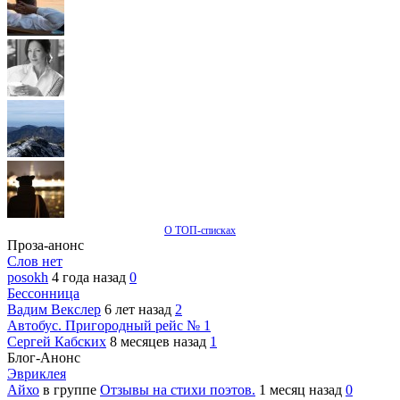
О ТОП-списках
Проза-анонс
Слов нет
posokh
4 года назад
0
Бессонница
Вадим Векслер
6 лет назад
2
Автобус. Пригородный рейс № 1
Сергей Кабских
8 месяцев назад
1
Блог-Анонс
Эвриклея
Айхо
в группе
Отзывы на стихи поэтов.
1 месяц назад
0