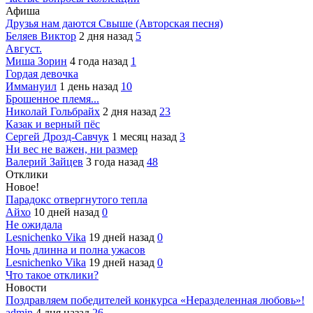
Афиша
Друзья нам даются Свыше (Авторская песня)
Беляев Виктор
2 дня назад
5
Август.
Миша Зорин
4 года назад
1
Гордая девочка
Иммануил
1 день назад
10
Брошенное племя...
Николай Гольбрайх
2 дня назад
23
Казак и верный пёс
Сергей Дрозд-Савчук
1 месяц назад
3
Ни вес не важен, ни размер
Валерий Зайцев
3 года назад
48
Отклики
Новое!
Парадокс отвергнутого тепла
Айхо
10 дней назад
0
Не ожидала
Lesnichenko Vika
19 дней назад
0
Ночь длинна и полна ужасов
Lesnichenko Vika
19 дней назад
0
Что такое отклики?
Новости
Поздравляем победителей конкурса «Неразделенная любовь»!
admin
4 дня назад
26