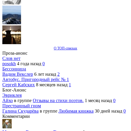
О ТОП-списках
Проза-анонс
Слов нет
posokh
4 года назад
0
Бессонница
Вадим Векслер
6 лет назад
2
Автобус. Пригородный рейс № 1
Сергей Кабских
8 месяцев назад
1
Блог-Анонс
Эвриклея
Айхо
в группе
Отзывы на стихи поэтов.
1 месяц назад
0
Престранный гном
Галина Скударёва
в группе
Любимая книжка
30 дней назад
0
Комментарии