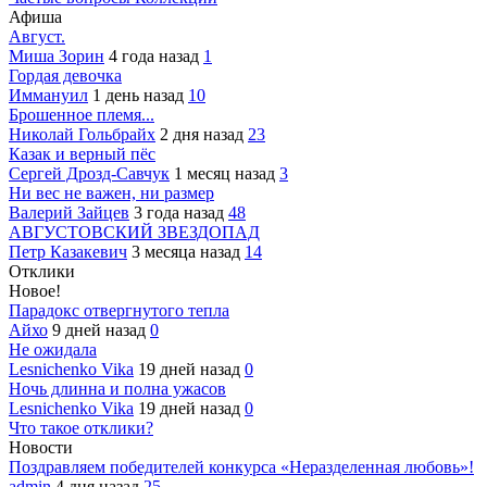
Афиша
Август.
Миша Зорин
4 года назад
1
Гордая девочка
Иммануил
1 день назад
10
Брошенное племя...
Николай Гольбрайх
2 дня назад
23
Казак и верный пёс
Сергей Дрозд-Савчук
1 месяц назад
3
Ни вес не важен, ни размер
Валерий Зайцев
3 года назад
48
АВГУСТОВСКИЙ ЗВЕЗДОПАД
Петр Казакевич
3 месяца назад
14
Отклики
Новое!
Парадокс отвергнутого тепла
Айхо
9 дней назад
0
Не ожидала
Lesnichenko Vika
19 дней назад
0
Ночь длинна и полна ужасов
Lesnichenko Vika
19 дней назад
0
Что такое отклики?
Новости
Поздравляем победителей конкурса «Неразделенная любовь»!
admin
4 дня назад
25