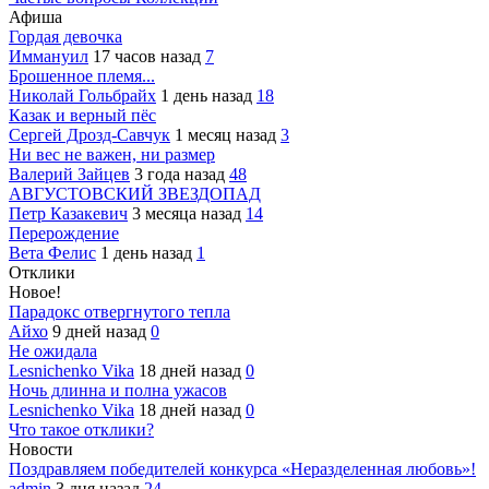
Афиша
Гордая девочка
Иммануил
17 часов назад
7
Брошенное племя...
Николай Гольбрайх
1 день назад
18
Казак и верный пёс
Сергей Дрозд-Савчук
1 месяц назад
3
Ни вес не важен, ни размер
Валерий Зайцев
3 года назад
48
АВГУСТОВСКИЙ ЗВЕЗДОПАД
Петр Казакевич
3 месяца назад
14
Перерождение
Вета Фелис
1 день назад
1
Отклики
Новое!
Парадокс отвергнутого тепла
Айхо
9 дней назад
0
Не ожидала
Lesnichenko Vika
18 дней назад
0
Ночь длинна и полна ужасов
Lesnichenko Vika
18 дней назад
0
Что такое отклики?
Новости
Поздравляем победителей конкурса «Неразделенная любовь»!
admin
3 дня назад
24