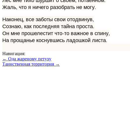
Лес мне тихо шуршит о своём, потаённом.
Жаль, что я ничего разобрать не могу.
Наконец, все заботы свои отодвинув,
Сознаю, как последняя тайна проста.
Он мне прошелестит что-то важное в спину,
На прощанье коснувшись ладошкой листа.
Навигация:
← Ода жареному петуху
Таинственная территория →