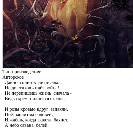
Тип произведения:
Авторское
Давно сонетов не писала...
Не до стихов - идёт война!
Не перепишешь жизнь сначала -
Ведь горем полнится страна.
И розы кровью вдруг запахли,
Поёт молитвы соловей;
И ждёшь, когда ракета бахнет,
А небо савана белей.