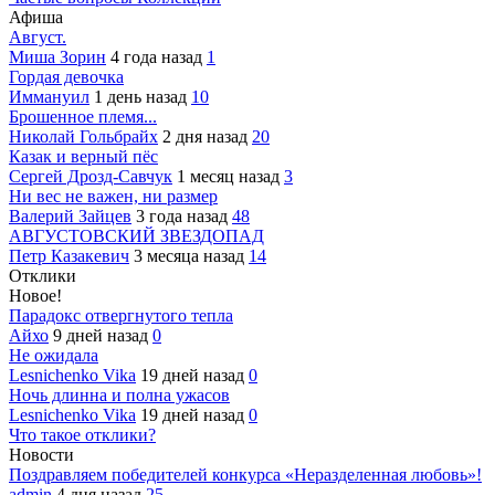
Афиша
Август.
Миша Зорин
4 года назад
1
Гордая девочка
Иммануил
1 день назад
10
Брошенное племя...
Николай Гольбрайх
2 дня назад
20
Казак и верный пёс
Сергей Дрозд-Савчук
1 месяц назад
3
Ни вес не важен, ни размер
Валерий Зайцев
3 года назад
48
АВГУСТОВСКИЙ ЗВЕЗДОПАД
Петр Казакевич
3 месяца назад
14
Отклики
Новое!
Парадокс отвергнутого тепла
Айхо
9 дней назад
0
Не ожидала
Lesnichenko Vika
19 дней назад
0
Ночь длинна и полна ужасов
Lesnichenko Vika
19 дней назад
0
Что такое отклики?
Новости
Поздравляем победителей конкурса «Неразделенная любовь»!
admin
4 дня назад
25