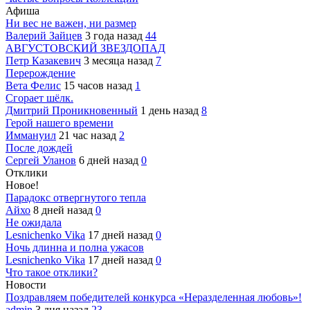
Афиша
Ни вес не важен, ни размер
Валерий Зайцев
3 года назад
44
АВГУСТОВСКИЙ ЗВЕЗДОПАД
Петр Казакевич
3 месяца назад
7
Перерождение
Вета Фелис
15 часов назад
1
Сгорает шёлк.
Дмитрий Проникновенный
1 день назад
8
Герой нашего времени
Иммануил
21 час назад
2
После дождей
Сергей Уланов
6 дней назад
0
Отклики
Новое!
Парадокс отвергнутого тепла
Айхо
8 дней назад
0
Не ожидала
Lesnichenko Vika
17 дней назад
0
Ночь длинна и полна ужасов
Lesnichenko Vika
17 дней назад
0
Что такое отклики?
Новости
Поздравляем победителей конкурса «Неразделенная любовь»!
admin
3 дня назад
23