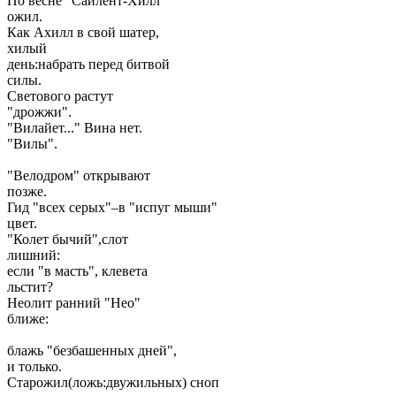
По весне "Сайлент-Хилл"
ожил.
Как Ахилл в свой шатер,
хилый
день:набрать перед битвой
силы.
Светового растут
"дрожжи".
"Вилайет..." Вина нет.
"Вилы".
"Велодром" открывают
позже.
Гид "всех серых"–в "испуг мыши"
цвет.
"Колет бычий",слот
лишний:
если "в масть", клевета
льстит?
Неолит ранний "Нео"
ближе:
блажь "безбашенных дней",
и только.
Старожил(ложь:двужильных) сноп