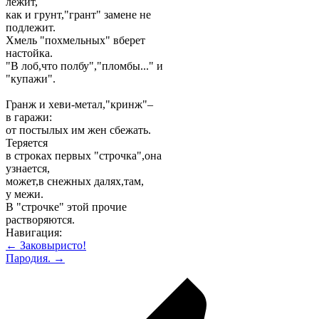
лежит,
как и грунт,"грант" замене не
подлежит.
Хмель "похмельных" вберет
настойка.
"В лоб,что полбу","пломбы..." и
"купажи".
Гранж и хеви-метал,"кринж"–
в гаражи:
от постылых им жен сбежать.
Теряется
в строках первых "строчка",она
узнается,
может,в снежных далях,там,
у межи.
В "строчке" этой прочие
растворяются.
Навигация:
← Заковыристо!
Пародия. →