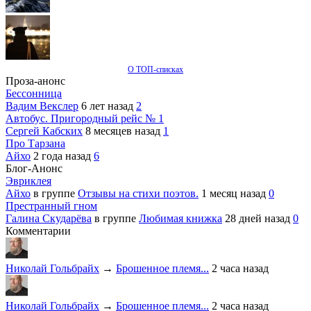
О ТОП-списках
Проза-анонс
Бессонница
Вадим Векслер
6 лет назад
2
Автобус. Пригородный рейс № 1
Сергей Кабских
8 месяцев назад
1
Про Тарзана
Айхо
2 года назад
6
Блог-Анонс
Эвриклея
Айхо
в группе
Отзывы на стихи поэтов.
1 месяц назад
0
Престранный гном
Галина Скударёва
в группе
Любимая книжка
28 дней назад
0
Комментарии
Николай Гольбрайх
→
Брошенное племя...
2 часа назад
Николай Гольбрайх
→
Брошенное племя...
2 часа назад