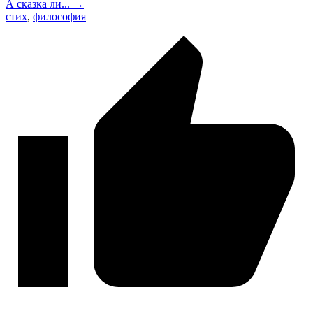
А сказка ли... →
стих
,
философия