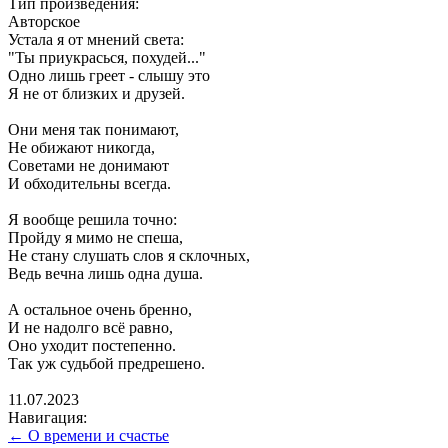
Тип произведения:
Авторское
Устала я от мнений света:
"Ты приукрасься, похудей..."
Одно лишь греет - слышу это
Я не от близких и друзей.
Они меня так понимают,
Не обижают никогда,
Советами не донимают
И обходительны всегда.
Я вообще решила точно:
Пройду я мимо не спеша,
Не стану слушать слов я склочных,
Ведь вечна лишь одна душа.
А остальное очень бренно,
И не надолго всё равно,
Оно уходит постепенно.
Так уж судьбой предрешено.
11.07.2023
Навигация:
← О времени и счастье