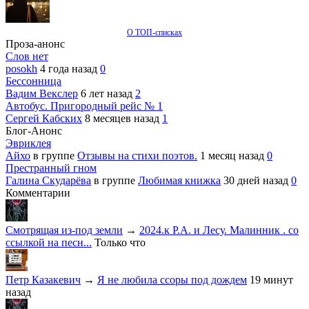
О ТОП-списках
Проза-анонс
Слов нет
posokh
4 года назад
0
Бессонница
Вадим Векслер
6 лет назад
2
Автобус. Пригородный рейс № 1
Сергей Кабских
8 месяцев назад
1
Блог-Анонс
Эвриклея
Айхо
в группе
Отзывы на стихи поэтов.
1 месяц назад
0
Престранный гном
Галина Скударёва
в группе
Любимая книжка
30 дней назад
0
Комментарии
Смотрящая из-под земли
→
2024.к Р.А. и Лесу. Малинник . со
ссылкой на песн...
Только что
Петр Казакевич
→
Я не любила ссоры под дождем
19 минут
назад