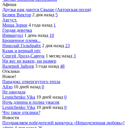
Афиша
Друзья нам даются Свыше (Авторская песня)
Беляев Виктор
2 дня назад
5
Август.
Миша Зорин
4 года назад
1
Гордая девочка
Иммануил
1 день назад
10
Брошенное племя...
Николай Гольбрайх
2 дня назад
23
Казак и верный пёс
Сергей Дрозд-Савчук
1 месяц назад
3
Ни вес не важен, ни размер
Валерий Зайцев
3 года назад
48
Отклики
Новое!
Парадокс отвергнутого тепла
Айхо
10 дней назад
0
Не ожидала
Lesnichenko Vika
19 дней назад
0
Ночь длинна и полна ужасов
Lesnichenko Vika
19 дней назад
0
Что такое отклики?
Новости
Поздравляем победителей конкурса «Неразделенная любовь»!
admin
4 дня назад
26