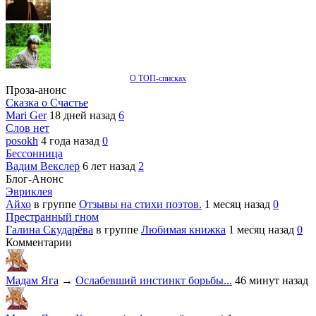
О ТОП-списках
Проза-анонс
Сказка о Счастье
Mari Ger
18 дней назад
6
Слов нет
posokh
4 года назад
0
Бессонница
Вадим Векслер
6 лет назад
2
Блог-Анонс
Эвриклея
Айхо
в группе
Отзывы на стихи поэтов.
1 месяц назад
0
Престранный гном
Галина Скударёва
в группе
Любимая книжка
1 месяц назад
0
Комментарии
Мадам Яга
→
Ослабевший инстинкт борьбы...
46 минут назад