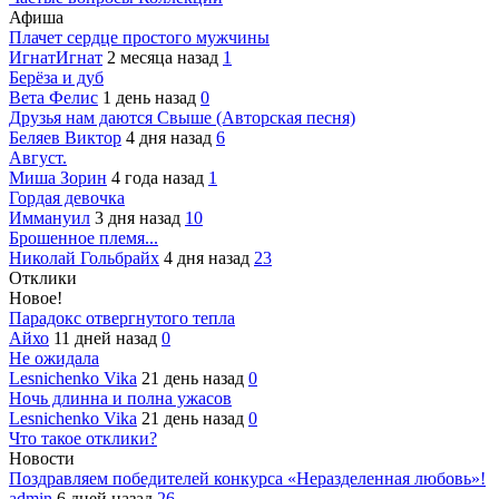
Афиша
Плачет сердце простого мужчины
ИгнатИгнат
2 месяца назад
1
Берёза и дуб
Вета Фелис
1 день назад
0
Друзья нам даются Свыше (Авторская песня)
Беляев Виктор
4 дня назад
6
Август.
Миша Зорин
4 года назад
1
Гордая девочка
Иммануил
3 дня назад
10
Брошенное племя...
Николай Гольбрайх
4 дня назад
23
Отклики
Новое!
Парадокс отвергнутого тепла
Айхо
11 дней назад
0
Не ожидала
Lesnichenko Vika
21 день назад
0
Ночь длинна и полна ужасов
Lesnichenko Vika
21 день назад
0
Что такое отклики?
Новости
Поздравляем победителей конкурса «Неразделенная любовь»!
admin
6 дней назад
26