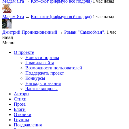
Мадам Яга
→
Кот–скот (рифмую всё подряд)
1 час назад
Мадам Яга
→
Кот–скот (рифмую всё подряд)
1 час назад
Дмитрий Проникновенный
→
Роман "Самообман".
1 час
назад
Меню
О проекте
Новости портала
Правила сайта
Возможности пользователей
Поддержать проект
Конкурсы
Награды и звания
Частые вопросы
Авторы
Стихи
Проза
Блоги
Отклики
Группы
Поздравления