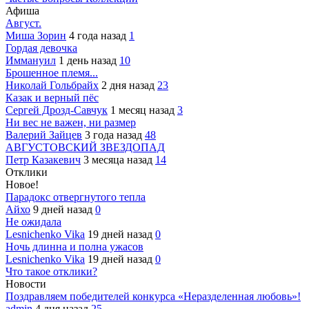
Афиша
Август.
Миша Зорин
4 года назад
1
Гордая девочка
Иммануил
1 день назад
10
Брошенное племя...
Николай Гольбрайх
2 дня назад
23
Казак и верный пёс
Сергей Дрозд-Савчук
1 месяц назад
3
Ни вес не важен, ни размер
Валерий Зайцев
3 года назад
48
АВГУСТОВСКИЙ ЗВЕЗДОПАД
Петр Казакевич
3 месяца назад
14
Отклики
Новое!
Парадокс отвергнутого тепла
Айхо
9 дней назад
0
Не ожидала
Lesnichenko Vika
19 дней назад
0
Ночь длинна и полна ужасов
Lesnichenko Vika
19 дней назад
0
Что такое отклики?
Новости
Поздравляем победителей конкурса «Неразделенная любовь»!
admin
4 дня назад
25