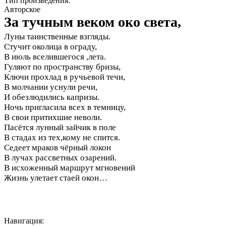
Тип произведения:
Авторское
За тучным веком око света,
Луны таинственные взгляды.
Стучит околица в ограду,
В июль вселившегося ,лета.
Гуляют по пространству бризы,
Ключи прохлад в ручьевой течи,
В молчании уснули речи,
И обезлюдились капризы.
Ночь пригласила всех в темницу,
В свои притихшие неволи.
Пасётся лунный зайчик в поле
В стадах из тех,кому не спится.
Седеет мраков чёрный локон
В лучах рассветных озарений.
В исхоженный маршрут мгновений
Жизнь улетает стаей окон…
Навигация: