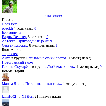
О ТОП-списках
Проза-анонс
Слов нет
posokh
4 года назад
0
Бессонница
Вадим Векслер
6 лет назад
2
Автобус. Пригородный рейс № 1
Сергей Кабских
8 месяцев назад
1
Блог-Анонс
Эвриклея
Айхо
в группе
Отзывы на стихи поэтов.
1 месяц назад
0
Престранный гном
Галина Скударёва
в группе
Любимая книжка
1 месяц назад
0
Комментарии
Мадам Яга
→
Писанина, писанина...
1 минута назад
klim1602
→
XI Дом
21 минута назад