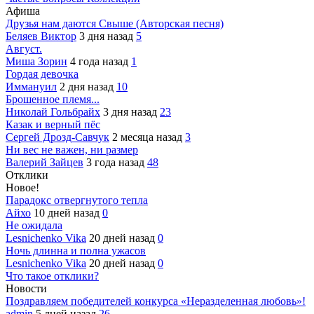
Афиша
Друзья нам даются Свыше (Авторская песня)
Беляев Виктор
3 дня назад
5
Август.
Миша Зорин
4 года назад
1
Гордая девочка
Иммануил
2 дня назад
10
Брошенное племя...
Николай Гольбрайх
3 дня назад
23
Казак и верный пёс
Сергей Дрозд-Савчук
2 месяца назад
3
Ни вес не важен, ни размер
Валерий Зайцев
3 года назад
48
Отклики
Новое!
Парадокс отвергнутого тепла
Айхо
10 дней назад
0
Не ожидала
Lesnichenko Vika
20 дней назад
0
Ночь длинна и полна ужасов
Lesnichenko Vika
20 дней назад
0
Что такое отклики?
Новости
Поздравляем победителей конкурса «Неразделенная любовь»!
admin
5 дней назад
26