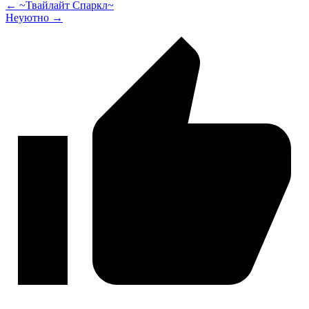
← ~Твайлайт Спаркл~
Неуютно →