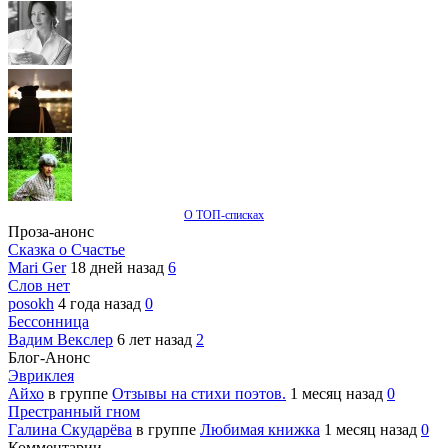
О ТОП-списках
Проза-анонс
Сказка о Счастье
Mari Ger
18 дней назад
6
Слов нет
posokh
4 года назад
0
Бессонница
Вадим Векслер
6 лет назад
2
Блог-Анонс
Эвриклея
Айхо
в группе
Отзывы на стихи поэтов.
1 месяц назад
0
Престранный гном
Галина Скударёва
в группе
Любимая книжка
1 месяц назад
0
Комментарии