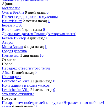
Афиша
Мегаполис
Ольга Брейль
9 дней назад
0
Плачет сердце простого мужчины
ИгнатИгнат
2 месяца назад
1
Берёза и дуб
Вета Фелис
1 день назад
0
Друзья нам даются Свыше (Авторская песня)
Беляев Виктор
4 дня назад
6
Август.
Миша Зорин
4 года назад
1
Гордая девочка
Иммануил
3 дня назад
10
Отклики
Новое!
Парадокс отвергнутого тепла
Айхо
11 дней назад
0
Не ожидала
Lesnichenko Vika
21 день назад
0
Ночь длинна и полна ужасов
Lesnichenko Vika
21 день назад
0
Что такое отклики?
Новости
Поздравляем победителей конкурса «Неразделенная любовь»!
admin
6 дней назад
26