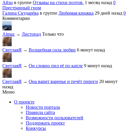
Айхо
в группе
Отзывы на стихи поэтов.
1 месяц назад
0
Престранный гном
Галина Скударёва
в группе
Любимая книжка
29 дней назад
0
Комментарии
Almaz
→
Листопад
Только что
СветлаяЯ
→
Волшебная сила любви
6 минут назад
СветлаяЯ
→
Он словно пил её по капле
9 минут назад
СветлаяЯ
→
Она варит варенье и печёт пироги
20 минут
назад
Меню
О проекте
Новости портала
Правила сайта
Возможности пользователей
Поддержать проект
Конкурсы