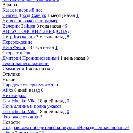
Афиша
Казак и верный пёс
Сергей Дрозд-Савчук
1 месяц назад
1
Ни вес не важен, ни размер
Валерий Зайцев
3 года назад
46
АВГУСТОВСКИЙ ЗВЕЗДОПАД
Петр Казакевич
3 месяца назад
8
Перерождение
Вета Фелис
23 часа назад
1
Сгорает шёлк.
Дмитрий Проникновенный
1 день назад
8
Герой нашего времени
Иммануил
1 день назад
2
Отклики
Новое!
Парадокс отвергнутого тепла
Айхо
8 дней назад
0
Не ожидала
Lesnichenko Vika
18 дней назад
0
Ночь длинна и полна ужасов
Lesnichenko Vika
18 дней назад
0
Что такое отклики?
Новости
Поздравляем победителей конкурса «Неразделенная любовь»!
admin
3 дня назад
23