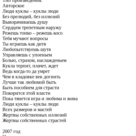
Тип произведения:
Авторское
Люди куклы – куклы люди
Без прелюдий, без иллюзий
Выворачиваешь душу
Сердцем трепетным наружу
Режешь тонко – режешь косо
Тебя мучают вопросы
Ты играешь как дитя
Любопытствуешь шутя
Управляешь с упоеньем
Болью, страхом, наслажденьем
Кукла терпит, плачет, ждет
Ведь когда-то да умрет
Чем в кладовке век догнить
Лучше так любимой быть
Быть пособием для страсти
Покорится этой власти
Пока тянется игра и любима и жива
Люди куклы – куклы люди
Всех размеров и мастей
Жертвы собственных иллюзий
Жертвы собственных страстей
2007 год