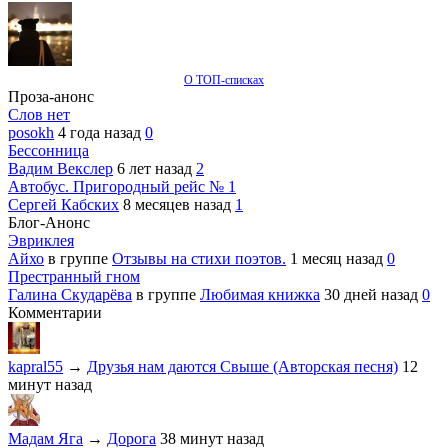
О ТОП-списках
Проза-анонс
Слов нет
posokh
4 года назад
0
Бессонница
Вадим Векслер
6 лет назад
2
Автобус. Пригородный рейс № 1
Сергей Кабских
8 месяцев назад
1
Блог-Анонс
Эвриклея
Айхо
в группе
Отзывы на стихи поэтов.
1 месяц назад
0
Престранный гном
Галина Скударёва
в группе
Любимая книжка
30 дней назад
0
Комментарии
kapral55
→
Друзья нам даются Свыше (Авторская песня)
12
минут назад
Мадам Яга
→
Дорога
38 минут назад