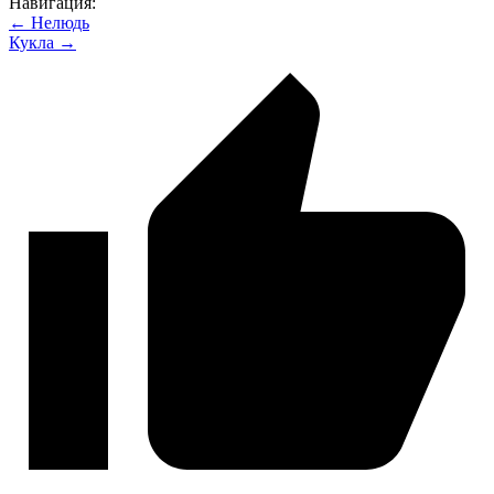
Навигация:
← Нелюдь
Кукла →