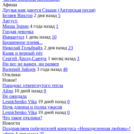
Афиша
Друзья нам даются Свыше (Авторская песня)
Беляев Виктор
2 дня назад
5
Август.
Миша Зорин
4 года назад
1
Гордая девочка
Иммануил
1 день назад
10
Брошенное племя...
Николай Гольбрайх
2 дня назад
23
Казак и верный пёс
Сергей Дрозд-Савчук
1 месяц назад
3
Ни вес не важен, ни размер
Валерий Зайцев
3 года назад
48
Отклики
Новое!
Парадокс отвергнутого тепла
Айхо
10 дней назад
0
Не ожидала
Lesnichenko Vika
19 дней назад
0
Ночь длинна и полна ужасов
Lesnichenko Vika
19 дней назад
0
Что такое отклики?
Новости
Поздравляем победителей конкурса «Неразделенная любовь»!
admin
4 дня назад
25