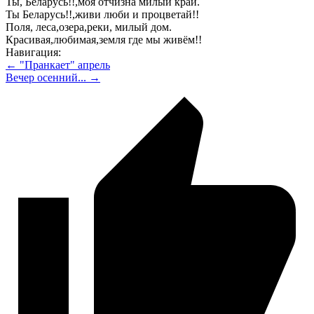
Ты, Беларусь!!,моя отчизна милый край.
Ты Беларусь!!,живи люби и процветай!!
Поля, леса,озера,реки, милый дом.
Красивая,любимая,земля где мы живём!!
Навигация:
← "Пранкает" апрель
Вечер осенний... →