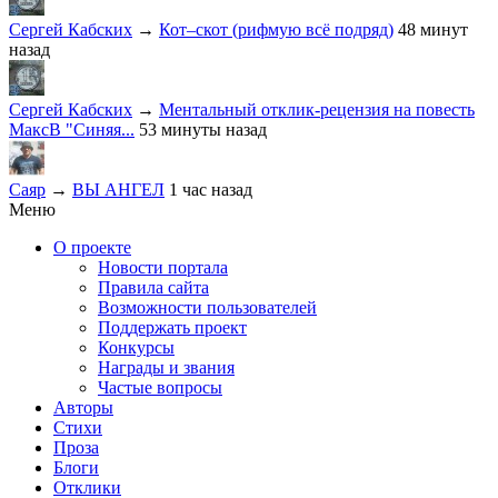
Сергей Кабских
→
Кот–скот (рифмую всё подряд)
48 минут
назад
Сергей Кабских
→
Ментальный отклик-рецензия на повесть
МаксВ "Синяя...
53 минуты назад
Саяр
→
ВЫ АНГЕЛ
1 час назад
Меню
О проекте
Новости портала
Правила сайта
Возможности пользователей
Поддержать проект
Конкурсы
Награды и звания
Частые вопросы
Авторы
Стихи
Проза
Блоги
Отклики