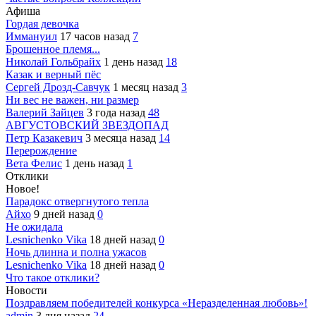
Афиша
Гордая девочка
Иммануил
17 часов назад
7
Брошенное племя...
Николай Гольбрайх
1 день назад
18
Казак и верный пёс
Сергей Дрозд-Савчук
1 месяц назад
3
Ни вес не важен, ни размер
Валерий Зайцев
3 года назад
48
АВГУСТОВСКИЙ ЗВЕЗДОПАД
Петр Казакевич
3 месяца назад
14
Перерождение
Вета Фелис
1 день назад
1
Отклики
Новое!
Парадокс отвергнутого тепла
Айхо
9 дней назад
0
Не ожидала
Lesnichenko Vika
18 дней назад
0
Ночь длинна и полна ужасов
Lesnichenko Vika
18 дней назад
0
Что такое отклики?
Новости
Поздравляем победителей конкурса «Неразделенная любовь»!
admin
3 дня назад
24