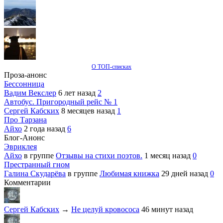
О ТОП-списках
Проза-анонс
Бессонница
Вадим Векслер
6 лет назад
2
Автобус. Пригородный рейс № 1
Сергей Кабских
8 месяцев назад
1
Про Тарзана
Айхо
2 года назад
6
Блог-Анонс
Эвриклея
Айхо
в группе
Отзывы на стихи поэтов.
1 месяц назад
0
Престранный гном
Галина Скударёва
в группе
Любимая книжка
29 дней назад
0
Комментарии
Сергей Кабских
→
Не целуй кровососа
46 минут назад