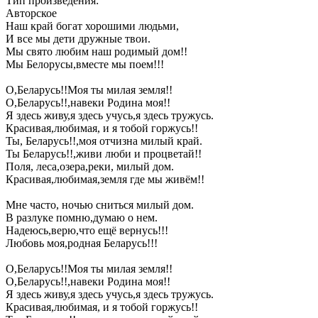
Тип произведения:
Авторское
Наш край богат хорошими людьми,
И все мы дети дружные твои.
Мы свято любим наш родимый дом!!
Мы Белорусы,вместе мы поем!!!
О,Беларусь!!Моя ты милая земля!!
О,Беларусь!!,навеки Родина моя!!
Я здесь живу,я здесь учусь,я здесь тружусь.
Красивая,любимая, и я тобой горжусь!!
Ты, Беларусь!!,моя отчизна милый край.
Ты Беларусь!!,живи люби и процветай!!
Поля, леса,озера,реки, милый дом.
Красивая,любимая,земля где мы живём!!
Мне часто, ночью сниться милый дом.
В разлуке помню,думаю о нем.
Надеюсь,верю,что ещё вернусь!!!
Любовь моя,родная Беларусь!!!
О,Беларусь!!Моя ты милая земля!!
О,Беларусь!!,навеки Родина моя!!
Я здесь живу,я здесь учусь,я здесь тружусь.
Красивая,любимая, и я тобой горжусь!!