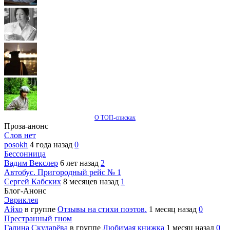
О ТОП-списках
Проза-анонс
Слов нет
posokh
4 года назад
0
Бессонница
Вадим Векслер
6 лет назад
2
Автобус. Пригородный рейс № 1
Сергей Кабских
8 месяцев назад
1
Блог-Анонс
Эвриклея
Айхо
в группе
Отзывы на стихи поэтов.
1 месяц назад
0
Престранный гном
Галина Скударёва
в группе
Любимая книжка
1 месяц назад
0