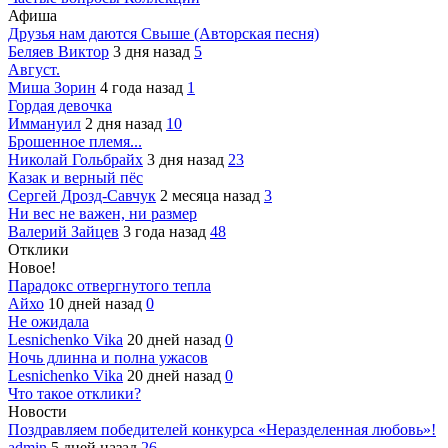
Афиша
Друзья нам даются Свыше (Авторская песня)
Беляев Виктор
3 дня назад
5
Август.
Миша Зорин
4 года назад
1
Гордая девочка
Иммануил
2 дня назад
10
Брошенное племя...
Николай Гольбрайх
3 дня назад
23
Казак и верный пёс
Сергей Дрозд-Савчук
2 месяца назад
3
Ни вес не важен, ни размер
Валерий Зайцев
3 года назад
48
Отклики
Новое!
Парадокс отвергнутого тепла
Айхо
10 дней назад
0
Не ожидала
Lesnichenko Vika
20 дней назад
0
Ночь длинна и полна ужасов
Lesnichenko Vika
20 дней назад
0
Что такое отклики?
Новости
Поздравляем победителей конкурса «Неразделенная любовь»!
admin
5 дней назад
26