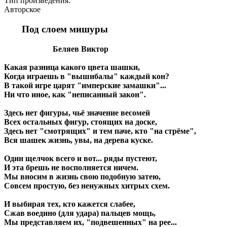
Тип произведения:
Авторское
Под слоем мишуры
Беляев Виктор
Какая разница какого цвета шашки,
Когда играешь в "вышибалы" каждый кон?
В такой игре царят "имперские замашки"...
Ни что иное, как "неписанный закон".
Здесь нет фигуры, чьё значение весомей
Всех остальных фигур, стоящих на доске,
Здесь нет "смотрящих" и тем паче, кто "на стрёме",
Вся шашек жизнь, увы, на дерева куске.
Один щелчок всего и вот... ряды пустеют,
И эта брешь не восполняется ничем.
Мы вносим в жизнь свою подобную затею,
Совсем простую, без ненужных хитрых схем.
И выбирая тех, кто кажется слабее,
Сжав воедино (для удара) пальцев мощь,
Мы представляем их, "подвешенных" на рее...