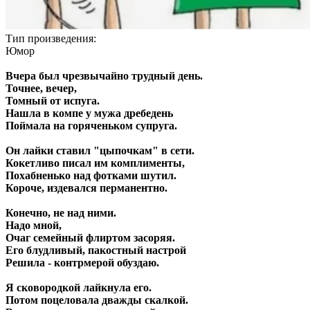
Тип произведения:
Юмор
Вчера был чрезвычайно трудный день.
Точнее, вечер,
Томный от испуга.
Нашла в компе у мужа дребедень
Поймала на горяченьком супруга.
Он лайки ставил "цыпочкам" в сети.
Кокетливо писал им комплименты,
Похабненько над фотками шутил.
Короче, издевался перманентно.
Конечно, не над ними.
Надо мной,
Очаг семейный флиртом засоряя.
Его блудливый, пакостный настрой
Решила - контрмерой обуздаю.
Я сковородкой лайкнула его.
Потом поцеловала дважды скалкой.