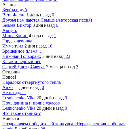
Афиша
Берёза и дуб
Вета Фелис
1 день назад
0
Друзья нам даются Свыше (Авторская песня)
Беляев Виктор
3 дня назад
6
Август.
Миша Зорин
4 года назад
1
Гордая девочка
Иммануил
2 дня назад
10
Брошенное племя...
Николай Гольбрайх
3 дня назад
23
Казак и верный пёс
Сергей Дрозд-Савчук
2 месяца назад
3
Отклики
Новое!
Парадокс отвергнутого тепла
Айхо
11 дней назад
0
Не ожидала
Lesnichenko Vika
20 дней назад
0
Ночь длинна и полна ужасов
Lesnichenko Vika
20 дней назад
0
Что такое отклики?
Новости
Поздравляем победителей конкурса «Неразделенная любовь»!
admin
5 дней назад
26