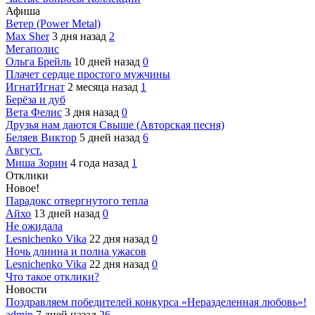
Афиша
Ветер (Power Metal)
Max Sher
3 дня назад
2
Мегаполис
Ольга Брейль
10 дней назад
0
Плачет сердце простого мужчины
ИгнатИгнат
2 месяца назад
1
Берёза и дуб
Вета Фелис
3 дня назад
0
Друзья нам даются Свыше (Авторская песня)
Беляев Виктор
5 дней назад
6
Август.
Миша Зорин
4 года назад
1
Отклики
Новое!
Парадокс отвергнутого тепла
Айхо
13 дней назад
0
Не ожидала
Lesnichenko Vika
22 дня назад
0
Ночь длинна и полна ужасов
Lesnichenko Vika
22 дня назад
0
Что такое отклики?
Новости
Поздравляем победителей конкурса «Неразделенная любовь»!
admin
7 дней назад
26