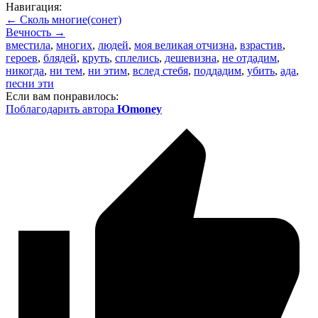
Навигация:
← Сколь многие(сонет)
Вечность →
вместила
,
многих
,
людей
,
моя великая отчизна
,
взрастив
,
героев
,
блядей
,
круть
,
сплелись
,
дешевизна
,
не отдадим
,
никогда
,
ни тем
,
ни этим
,
вслед стебя
,
поддадим
,
убить
,
ада
,
песни эти
Если вам понравилось:
Поблагодарить автора
Юmoney