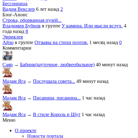
Бессонница
Вадим Векслер
6 лет назад
2
Блог-Анонс
Строка, оборванная пулей...
Владимир Бубнов
в группе
У камина. Или мысли вслух.
4
года назад
8
Эвриклея
Айхо
в группе
Отзывы на стихи поэтов.
1 месяц назад
0
Комментарии
Саяр
→
Бабник(шуточное, любвеобильное)
40 минут назад
Мадам Яга
→
Послушала совета...
49 минут назад
Мадам Яга
→
Писанина, писанина...
1 час назад
Мадам Яга
→
В стиле Король и Шут
1 час назад
Меню
О проекте
Новости портала