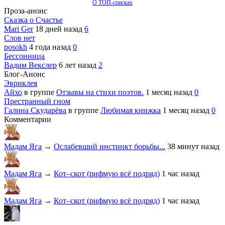
О ТОП-списках
Проза-анонс
Сказка о Счастье
Mari Ger
18 дней назад
6
Слов нет
posokh
4 года назад
0
Бессонница
Вадим Векслер
6 лет назад
2
Блог-Анонс
Эвриклея
Айхо
в группе
Отзывы на стихи поэтов.
1 месяц назад
0
Престранный гном
Галина Скударёва
в группе
Любимая книжка
1 месяц назад
0
Комментарии
Мадам Яга
→
Ослабевший инстинкт борьбы...
38 минут назад
Мадам Яга
→
Кот–скот (рифмую всё подряд)
1 час назад
Мадам Яга
→
Кот–скот (рифмую всё подряд)
1 час назад