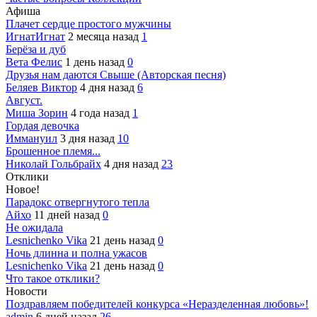
Афиша
Плачет сердце простого мужчины
ИгнатИгнат
2 месяца назад
1
Берёза и дуб
Вета Фелис
1 день назад
0
Друзья нам даются Свыше (Авторская песня)
Беляев Виктор
4 дня назад
6
Август.
Миша Зорин
4 года назад
1
Гордая девочка
Иммануил
3 дня назад
10
Брошенное племя...
Николай Гольбрайх
4 дня назад
23
Отклики
Новое!
Парадокс отвергнутого тепла
Айхо
11 дней назад
0
Не ожидала
Lesnichenko Vika
21 день назад
0
Ночь длинна и полна ужасов
Lesnichenko Vika
21 день назад
0
Что такое отклики?
Новости
Поздравляем победителей конкурса «Неразделенная любовь»!
admin
6 дней назад
26