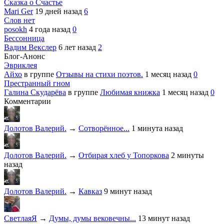
Сказка о Счастье
Mari Ger
19 дней назад
6
Слов нет
posokh
4 года назад
0
Бессонница
Вадим Векслер
6 лет назад
2
Блог-Анонс
Эвриклея
Айхо
в группе
Отзывы на стихи поэтов.
1 месяц назад
0
Престранный гном
Галина Скударёва
в группе
Любимая книжка
1 месяц назад
0
Комментарии
Долотов Валерий.
→
Сотворённое...
1 минута назад
Долотов Валерий.
→
Отбирая хлеб у Топоркова
2 минуты
назад
Долотов Валерий.
→
Кавказ
9 минут назад
СветлаяЯ
→
Думы, думы вековечны...
13 минут назад