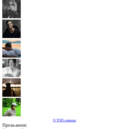
О ТОП-списках
Проза-анонс