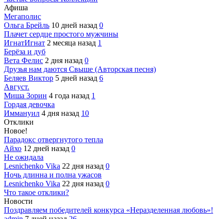
Афиша
Мегаполис
Ольга Брейль
10 дней назад
0
Плачет сердце простого мужчины
ИгнатИгнат
2 месяца назад
1
Берёза и дуб
Вета Фелис
2 дня назад
0
Друзья нам даются Свыше (Авторская песня)
Беляев Виктор
5 дней назад
6
Август.
Миша Зорин
4 года назад
1
Гордая девочка
Иммануил
4 дня назад
10
Отклики
Новое!
Парадокс отвергнутого тепла
Айхо
12 дней назад
0
Не ожидала
Lesnichenko Vika
22 дня назад
0
Ночь длинна и полна ужасов
Lesnichenko Vika
22 дня назад
0
Что такое отклики?
Новости
Поздравляем победителей конкурса «Неразделенная любовь»!
admin
7 дней назад
26