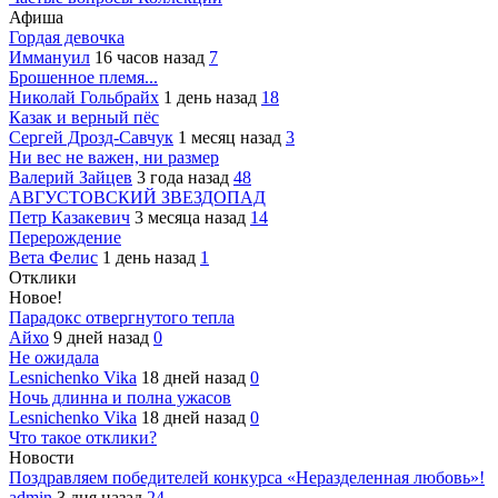
Афиша
Гордая девочка
Иммануил
16 часов назад
7
Брошенное племя...
Николай Гольбрайх
1 день назад
18
Казак и верный пёс
Сергей Дрозд-Савчук
1 месяц назад
3
Ни вес не важен, ни размер
Валерий Зайцев
3 года назад
48
АВГУСТОВСКИЙ ЗВЕЗДОПАД
Петр Казакевич
3 месяца назад
14
Перерождение
Вета Фелис
1 день назад
1
Отклики
Новое!
Парадокс отвергнутого тепла
Айхо
9 дней назад
0
Не ожидала
Lesnichenko Vika
18 дней назад
0
Ночь длинна и полна ужасов
Lesnichenko Vika
18 дней назад
0
Что такое отклики?
Новости
Поздравляем победителей конкурса «Неразделенная любовь»!
admin
3 дня назад
24