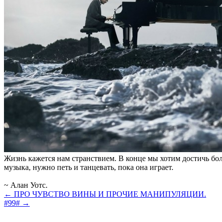
Жизнь кажется нам странствием. В конце мы хотим достичь боль
музыка, нужно петь и танцевать, пока она играет.
~ Алан Уотс.
← ПРО ЧУВСТВО ВИНЫ И ПРОЧИЕ МАНИПУЛЯЦИИ.
#99# →