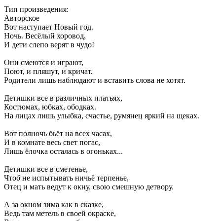
Тип произведения:
Авторское
Вот наступает Новый год.
Ночь. Весëлый хоровод,
И дети слепо верят в чудо!
Они смеются и играют,
Поют, и пляшут, и кричат.
Родители лишь наблюдают и вставить слова не хотят.
Детишки все в различных платьях,
Костюмах, юбках, ободках.
На лицах лишь улыбка, счастье, румянец яркий на щеках.
Вот полночь бьëт на всех часах,
И в комнате весь свет погас,
Лишь ëлочка осталась в огоньках...
Детишки все в сметенье,
Чтоб не испытывать ничьë терпенье,
Отец и мать ведут к окну, свою смешную детвору.
А за окном зима как в сказке,
Ведь там метель в своей окраске,