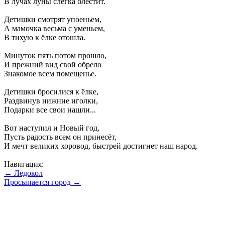
В лучах луны слегка блестит.
Детишки смотрят упоеньем,
А мамочка весьма с уменьем,
В тихую к ëлке отошла.
Минуток пять потом прошло,
И прежний вид свой обрело
Знакомое всем помещенье.
Детишки бросилися к ëлке,
Раздвинув нижние иголки,
Подарки все свои нашли...
Вот наступил и Новый год,
Пусть радость всем он принесëт,
И мечт великих хоровод, быстрей достигнет наш народ.
Навигация:
← Ледокол
Просыпается город →