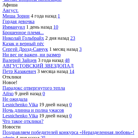
Афиша
Август.
Миша Зорин
4 года назад
1
Гордая девочка
Иммануил
1 день назад
10
Брошенное племя...
Николай Гольбрайх
2 дня назад
23
Казак и верный пёс
Сергей Дрозд-Савчук
1 месяц назад
3
Ни вес не важен, ни размер
Валерий Зайцев
3 года назад
48
АВГУСТОВСКИЙ ЗВЕЗДОПАД
Петр Казакевич
3 месяца назад
14
Отклики
Новое!
Парадокс отвергнутого тепла
Айхо
9 дней назад
0
Не ожидала
Lesnichenko Vika
19 дней назад
0
Ночь длинна и полна ужасов
Lesnichenko Vika
19 дней назад
0
Что такое отклики?
Новости
Поздравляем победителей конкурса «Неразделенная любовь»!
admin
4 дня назад
25