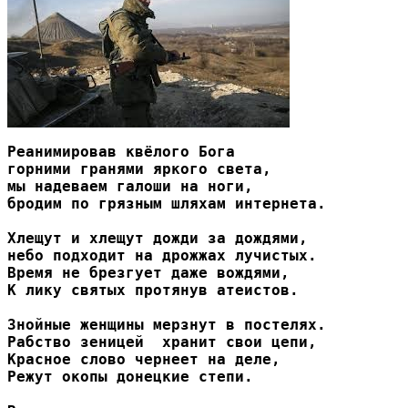
Реанимировав квёлого Бога

горними гранями яркого света,

мы надеваем галоши на ноги,

бродим по грязным шляхам интернета.

Хлещут и хлещут дожди за дождями,

небо подходит на дрожжах лучистых.

Время не брезгует даже вождями,

К лику святых протянув атеистов.

Знойные женщины мерзнут в постелях.

Рабство зеницей  хранит свои цепи,

Красное слово чернеет на деле,

Режут окопы донецкие степи.
