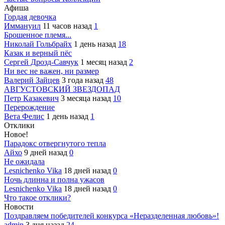
Афиша
Гордая девочка
Иммануил
11 часов назад
1
Брошенное племя...
Николай Гольбрайх
1 день назад
18
Казак и верный пёс
Сергей Дрозд-Савчук
1 месяц назад
2
Ни вес не важен, ни размер
Валерий Зайцев
3 года назад
48
АВГУСТОВСКИЙ ЗВЕЗДОПАД
Петр Казакевич
3 месяца назад
10
Перерождение
Вета Фелис
1 день назад
1
Отклики
Новое!
Парадокс отвергнутого тепла
Айхо
9 дней назад
0
Не ожидала
Lesnichenko Vika
18 дней назад
0
Ночь длинна и полна ужасов
Lesnichenko Vika
18 дней назад
0
Что такое отклики?
Новости
Поздравляем победителей конкурса «Неразделенная любовь»!
admin
3 дня назад
24