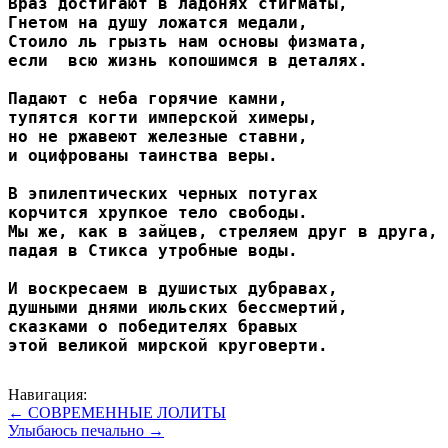
Враз достигают в ладонях стигматы,

Гнетом на душу ложатся медали,

Стоило ль грызть нам основы физмата,

если  всю жизнь копошимся в деталях.

Падают с неба горячие камни,

тупятся когти имперской химеры,

но не ржавеют железные ставни,

и оцифрованы таинства веры.

В эпилептических черных потугах

корчится хрупкое тело свободы.

Мы же, как в зайцев, стреляем друг в друга,

падая в Стикса утробные воды.

И воскресаем в душистых дубравах,

душными днями июльских бессмертий,

сказками о победителях бравых

этой великой мирской круговерти. 
Навигация:
← СОВРЕМЕННЫЕ ЛОЛИТЫ
Улыбаюсь печально →