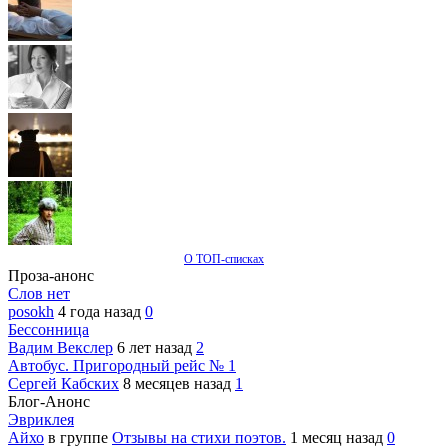
О ТОП-списках
Проза-анонс
Слов нет
posokh
4 года назад
0
Бессонница
Вадим Векслер
6 лет назад
2
Автобус. Пригородный рейс № 1
Сергей Кабских
8 месяцев назад
1
Блог-Анонс
Эвриклея
Айхо
в группе
Отзывы на стихи поэтов.
1 месяц назад
0