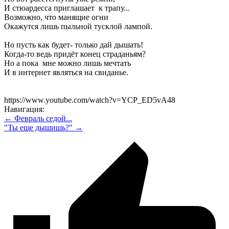
И стюардесса приглашает к трапу...
Возможно, что манящие огни
Окажутся лишь пыльной тусклой лампой.
Но пусть как будет- только дай дышать!
Когда-то ведь придёт конец страданьям?
Но а пока мне можно лишь мечтать
И в интернет являться на свиданье.
https://www.youtube.com/watch?v=YCP_ED5vA48
Навигация:
← Февраль седой...
"Ты еще дышишь?" →