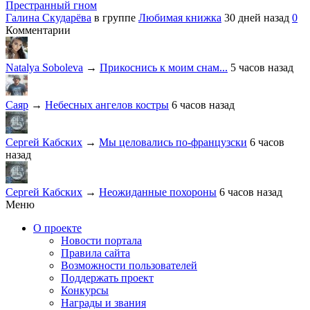
Престранный гном
Галина Скударёва
в группе
Любимая книжка
30 дней назад
0
Комментарии
Natalya Soboleva
→
Прикоснись к моим снам...
5 часов назад
Саяр
→
Небесных ангелов костры
6 часов назад
Сергей Кабских
→
Мы целовались по-французски
6 часов
назад
Сергей Кабских
→
Неожиданные похороны
6 часов назад
Меню
О проекте
Новости портала
Правила сайта
Возможности пользователей
Поддержать проект
Конкурсы
Награды и звания