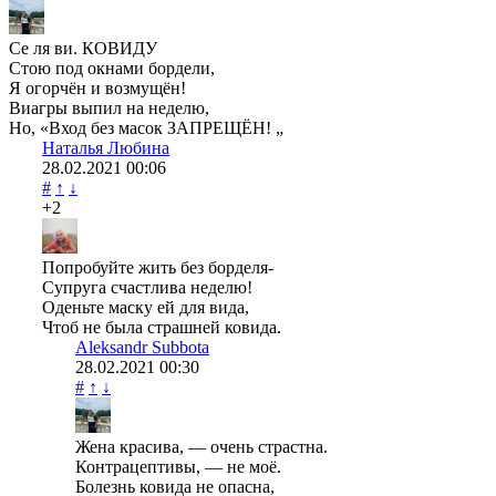
Се ля ви. КОВИДУ
Стою под окнами бордели,
Я огорчён и возмущён!
Виагры выпил на неделю,
Но, «Вход без масок ЗАПРЕЩЁН! „
Наталья Любина
28.02.2021
00:06
#
↑
↓
+2
Попробуйте жить без борделя-
Супруга счастлива неделю!
Оденьте маску ей для вида,
Чтоб не была страшней ковида.
Aleksandr Subbota
28.02.2021
00:30
#
↑
↓
Жена красива, — очень страстна.
Контрацептивы, — не моё.
Болезнь ковида не опасна,