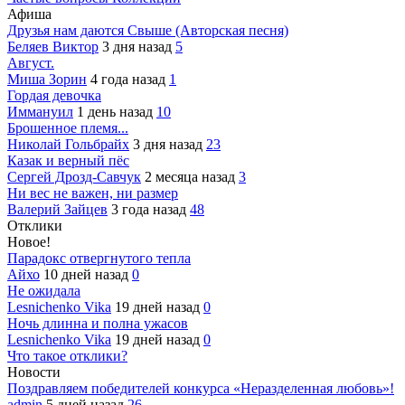
Афиша
Друзья нам даются Свыше (Авторская песня)
Беляев Виктор
3 дня назад
5
Август.
Миша Зорин
4 года назад
1
Гордая девочка
Иммануил
1 день назад
10
Брошенное племя...
Николай Гольбрайх
3 дня назад
23
Казак и верный пёс
Сергей Дрозд-Савчук
2 месяца назад
3
Ни вес не важен, ни размер
Валерий Зайцев
3 года назад
48
Отклики
Новое!
Парадокс отвергнутого тепла
Айхо
10 дней назад
0
Не ожидала
Lesnichenko Vika
19 дней назад
0
Ночь длинна и полна ужасов
Lesnichenko Vika
19 дней назад
0
Что такое отклики?
Новости
Поздравляем победителей конкурса «Неразделенная любовь»!
admin
5 дней назад
26