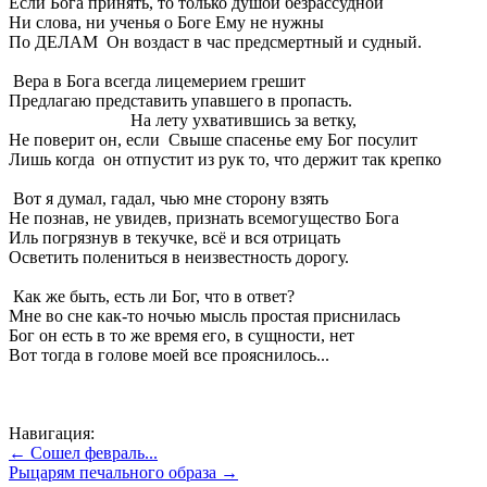
Если Бога принять, то только душой безрассудной
Ни слова, ни ученья о Боге Ему не нужны
По ДЕЛАМ Он воздаст в час предсмертный и судный.
Вера в Бога всегда лицемерием грешит
Предлагаю представить упавшего в пропасть.
На лету ухватившись за ветку,
Не поверит он, если Свыше спасенье ему Бог посулит
Лишь когда он отпустит из рук то, что держит так крепко
Вот я думал, гадал, чью мне сторону взять
Не познав, не увидев, признать всемогущество Бога
Иль погрязнув в текучке, всё и вся отрицать
Осветить полениться в неизвестность дорогу.
Как же быть, есть ли Бог, что в ответ?
Мне во сне как-то ночью мысль простая приснилась
Бог он есть в то же время его, в сущности, нет
Вот тогда в голове моей все прояснилось...
Навигация:
← Сошел февраль...
Рыцарям печального образа →