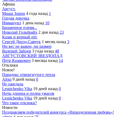
Афиша
Август.
Миша Зорин
4 года назад
1
Гордая девочка
Иммануил
1 день назад
10
Брошенное племя...
Николай Гольбрайх
2 дня назад
23
Казак и верный пёс
Сергей Дрозд-Савчук
1 месяц назад
3
Ни вес не важен, ни размер
Валерий Зайцев
3 года назад
48
АВГУСТОВСКИЙ ЗВЕЗДОПАД
Петр Казакевич
3 месяца назад
14
Отклики
Новое!
Парадокс отвергнутого тепла
Айхо
9 дней назад
0
Не ожидала
Lesnichenko Vika
19 дней назад
0
Ночь длинна и полна ужасов
Lesnichenko Vika
19 дней назад
0
Что такое отклики?
Новости
Поздравляем победителей конкурса «Неразделенная любовь»!
admin
4 дня назад
25