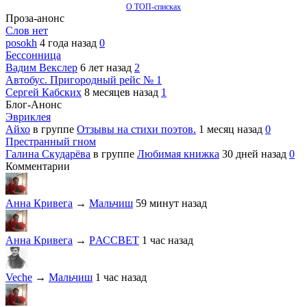
О ТОП-списках
Проза-анонс
Слов нет
posokh
4 года назад
0
Бессонница
Вадим Векслер
6 лет назад
2
Автобус. Пригородный рейс № 1
Сергей Кабских
8 месяцев назад
1
Блог-Анонс
Эвриклея
Айхо
в группе
Отзывы на стихи поэтов.
1 месяц назад
0
Престранный гном
Галина Скударёва
в группе
Любимая книжка
30 дней назад
0
Комментарии
Анна Кривега
→
Мальчиш
59 минут назад
Анна Кривега
→
PАССВЕТ
1 час назад
Veche
→
Мальчиш
1 час назад