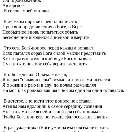
Тип произведения:
Авторское
В голове моей опилки...
В дерзком порыве я решил написать
Про свои представления о Боге, о Вере
Необъятное вновь попытаться объять
Бесконечное школьной линейкой измерить
Что есть Бог?-вопрос перед каждым вставал
Всяк пытался образ Бога силой мысли представить
Кто-то разум вселенский всуе Богом назвал
Ну а кто-то не смог себя верить заставить.
Я о Боге читал. О начале начал,
Я не раз "Символ веры" осмыслить мозгами пытался
Я о жизни в раю и в аду по ночам размышлял
На могилах родных как бы с Богом один на один оставался.
В детстве, в юности этот вопрос не вставал
Атеизм нам вдолбили в самоё середину сознания
Но с годами все ясней и ясней для себя понимал-
Чтобы Бога принять не нужны философские знания.
В рассуждениях о Боге ум и разум совсем не важны