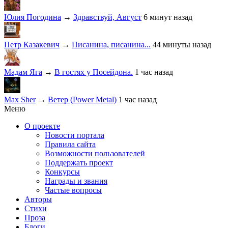
Юлия Погодина
→
Здравствуй, Август
6 минут назад
Петр Казакевич
→
Писанина, писанина...
44 минуты назад
Мадам Яга
→
В гостях у Посейдона.
1 час назад
Max Sher
→
Ветер (Power Metal)
1 час назад
Меню
О проекте
Новости портала
Правила сайта
Возможности пользователей
Поддержать проект
Конкурсы
Награды и звания
Частые вопросы
Авторы
Стихи
Проза
Блоги