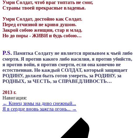
Умри Солдат, чтоб враг топтать не смог,
Страны твоей прекрасные владенья.
Умри Солдат, достойно как Солдат.
Перед отчизной не кривя душою.
Закрой собою женщин, стар и млад.
Но до поры - ЖИВИ и будь собою…
P.S.
Памятка Солдату не является призывом к чьей либо
смерти. Я против какого либо насилия, я против убийств,
я против войн, я против смерти, если она конечно не
естественная. Но каждый СОЛДАТ, который защищает
РОДИНУ, должен быть готов умереть, за РОДИНУ, за
РОДНЫХ, за ЧЕСТЬ, за СПРАВЕДЛИВОСТЬ…
2013 г.
Навигация:
← Конец зимы на диво снежный...
Я в сердце вновь зажгла огонь... →