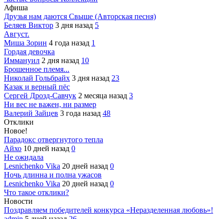
Афиша
Друзья нам даются Свыше (Авторская песня)
Беляев Виктор
3 дня назад
5
Август.
Миша Зорин
4 года назад
1
Гордая девочка
Иммануил
2 дня назад
10
Брошенное племя...
Николай Гольбрайх
3 дня назад
23
Казак и верный пёс
Сергей Дрозд-Савчук
2 месяца назад
3
Ни вес не важен, ни размер
Валерий Зайцев
3 года назад
48
Отклики
Новое!
Парадокс отвергнутого тепла
Айхо
10 дней назад
0
Не ожидала
Lesnichenko Vika
20 дней назад
0
Ночь длинна и полна ужасов
Lesnichenko Vika
20 дней назад
0
Что такое отклики?
Новости
Поздравляем победителей конкурса «Неразделенная любовь»!
admin
5 дней назад
26