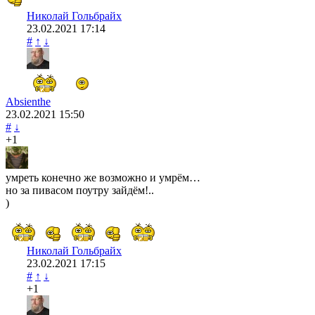
Николай Гольбрайх
23.02.2021
17:14
#
↑
↓
Absienthe
23.02.2021
15:50
#
↓
+1
умреть конечно же возможно и умрём…
но за пивасом поутру зайдём!..
)
Николай Гольбрайх
23.02.2021
17:15
#
↑
↓
+1