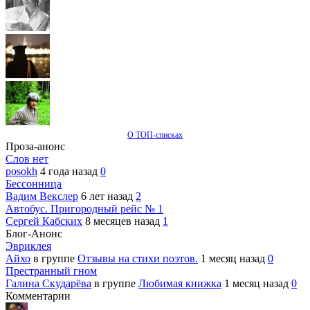
О ТОП-списках
Проза-анонс
Слов нет
posokh
4 года назад
0
Бессонница
Вадим Векслер
6 лет назад
2
Автобус. Пригородный рейс № 1
Сергей Кабских
8 месяцев назад
1
Блог-Анонс
Эвриклея
Айхо
в группе
Отзывы на стихи поэтов.
1 месяц назад
0
Престранный гном
Галина Скударёва
в группе
Любимая книжка
1 месяц назад
0
Комментарии