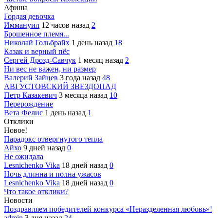
Афиша
Гордая девочка
Иммануил
12 часов назад
2
Брошенное племя...
Николай Гольбрайх
1 день назад
18
Казак и верный пёс
Сергей Дрозд-Савчук
1 месяц назад
2
Ни вес не важен, ни размер
Валерий Зайцев
3 года назад
48
АВГУСТОВСКИЙ ЗВЕЗДОПАД
Петр Казакевич
3 месяца назад
10
Перерождение
Вета Фелис
1 день назад
1
Отклики
Новое!
Парадокс отвергнутого тепла
Айхо
9 дней назад
0
Не ожидала
Lesnichenko Vika
18 дней назад
0
Ночь длинна и полна ужасов
Lesnichenko Vika
18 дней назад
0
Что такое отклики?
Новости
Поздравляем победителей конкурса «Неразделенная любовь»!
admin
3 дня назад
24