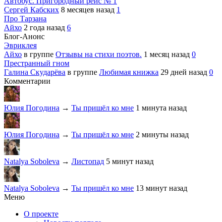
Автобус. Пригородный рейс № 1
Сергей Кабских
8 месяцев назад
1
Про Тарзана
Айхо
2 года назад
6
Блог-Анонс
Эвриклея
Айхо
в группе
Отзывы на стихи поэтов.
1 месяц назад
0
Престранный гном
Галина Скударёва
в группе
Любимая книжка
29 дней назад
0
Комментарии
Юлия Погодина
→
Ты пришёл ко мне
1 минута назад
Юлия Погодина
→
Ты пришёл ко мне
2 минуты назад
Natalya Soboleva
→
Листопад
5 минут назад
Natalya Soboleva
→
Ты пришёл ко мне
13 минут назад
Меню
О проекте