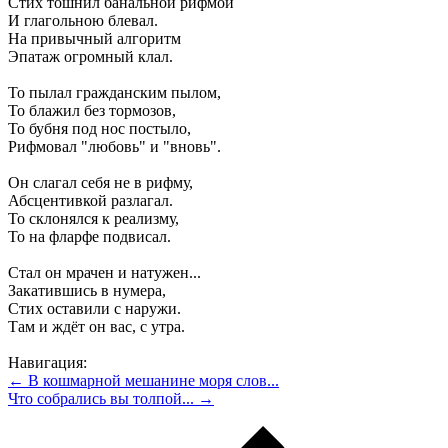
Стих тошнил банальной рифмой
И глагольною блевал.
На привычный алгоритм
Эпатаж огромный клал.
То пылал гражданским пылом,
То блажил без тормозов,
То бубня под нос постыло,
Рифмовал "любовь" и "вновь".
Он слагал себя не в рифму,
Абсцентивкой разлагал.
То склонялся к реализму,
То на фларфе подвисал.
Стал он мрачен и натужен...
Закатившись в нумера,
Стих оставили с наружи.
Там и ждёт он вас, с утра.
Навигация:
← В кошмарной мешанине моря слов...
Что собрались вы толпой... →