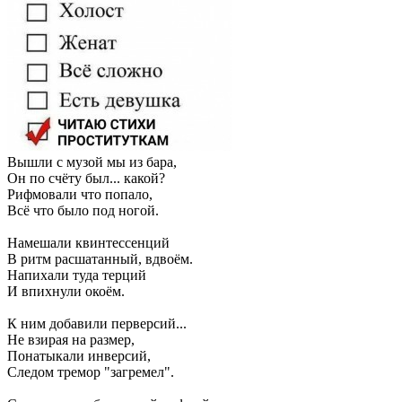
Вышли с музой мы из бара,
Он по счёту был... какой?
Рифмовали что попало,
Всё что было под ногой.
Намешали квинтессенций
В ритм расшатанный, вдвоём.
Напихали туда терций
И впихнули окоём.
К ним добавили перверсий...
Не взирая на размер,
Понатыкали инверсий,
Следом тремор "загремел".