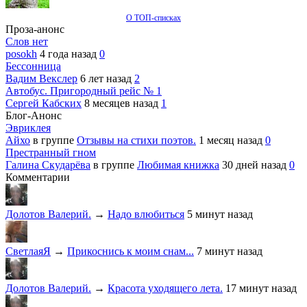
О ТОП-списках
Проза-анонс
Слов нет
posokh
4 года назад
0
Бессонница
Вадим Векслер
6 лет назад
2
Автобус. Пригородный рейс № 1
Сергей Кабских
8 месяцев назад
1
Блог-Анонс
Эвриклея
Айхо
в группе
Отзывы на стихи поэтов.
1 месяц назад
0
Престранный гном
Галина Скударёва
в группе
Любимая книжка
30 дней назад
0
Комментарии
Долотов Валерий.
→
Надо влюбиться
5 минут назад
СветлаяЯ
→
Прикоснись к моим снам...
7 минут назад
Долотов Валерий.
→
Красота уходящего лета.
17 минут назад