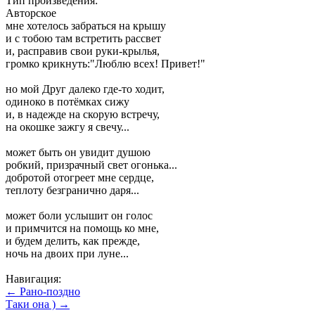
Тип произведения:
Авторское
мне хотелось забраться на крышу
и с тобою там встретить рассвет
и, расправив свои руки-крылья,
громко крикнуть:"Люблю всех! Привет!"
но мой Друг далеко где-то ходит,
одиноко в потёмках сижу
и, в надежде на скорую встречу,
на окошке зажгу я свечу...
может быть он увидит душою
робкий, призрачный свет огонька...
добротой отогреет мне сердце,
теплоту безгранично даря...
может боли услышит он голос
и примчится на помощь ко мне,
и будем делить, как прежде,
ночь на двоих при луне...
Навигация:
← Рано-поздно
Таки она ) →