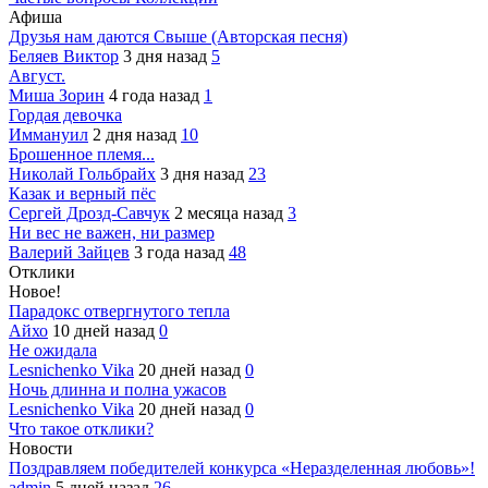
Афиша
Друзья нам даются Свыше (Авторская песня)
Беляев Виктор
3 дня назад
5
Август.
Миша Зорин
4 года назад
1
Гордая девочка
Иммануил
2 дня назад
10
Брошенное племя...
Николай Гольбрайх
3 дня назад
23
Казак и верный пёс
Сергей Дрозд-Савчук
2 месяца назад
3
Ни вес не важен, ни размер
Валерий Зайцев
3 года назад
48
Отклики
Новое!
Парадокс отвергнутого тепла
Айхо
10 дней назад
0
Не ожидала
Lesnichenko Vika
20 дней назад
0
Ночь длинна и полна ужасов
Lesnichenko Vika
20 дней назад
0
Что такое отклики?
Новости
Поздравляем победителей конкурса «Неразделенная любовь»!
admin
5 дней назад
26