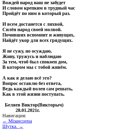
Вождей народ наш не забудет
И словом крепким в трудный час
Пройдёт по ним в который раз.
И всем достанется с лихвой,
Силён народ своей молвой.
Почивших вспомнит и живущих,
Найдёт укор для всех грядущих.
Я не сужу, но осуждаю,
Живу, тружусь и наблюдаю
За тем, чтоб был спокоен дом,
В котором мы с тобой живём.
А как я делаю всё это?
Вопрос оставлю без ответа,
Ведь каждый волен сам решать,
Как в этой жизни поступать.
Беляев Виктор(Викторыч)
28.01.2021г.
Навигация:
← Мізансцена
Шутка. →