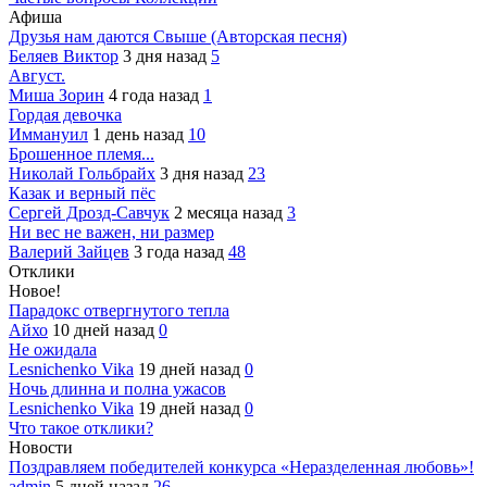
Афиша
Друзья нам даются Свыше (Авторская песня)
Беляев Виктор
3 дня назад
5
Август.
Миша Зорин
4 года назад
1
Гордая девочка
Иммануил
1 день назад
10
Брошенное племя...
Николай Гольбрайх
3 дня назад
23
Казак и верный пёс
Сергей Дрозд-Савчук
2 месяца назад
3
Ни вес не важен, ни размер
Валерий Зайцев
3 года назад
48
Отклики
Новое!
Парадокс отвергнутого тепла
Айхо
10 дней назад
0
Не ожидала
Lesnichenko Vika
19 дней назад
0
Ночь длинна и полна ужасов
Lesnichenko Vika
19 дней назад
0
Что такое отклики?
Новости
Поздравляем победителей конкурса «Неразделенная любовь»!
admin
5 дней назад
26