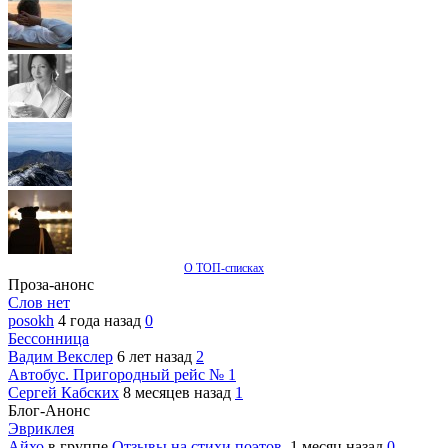
О ТОП-списках
Проза-анонс
Слов нет
posokh
4 года назад
0
Бессонница
Вадим Векслер
6 лет назад
2
Автобус. Пригородный рейс № 1
Сергей Кабских
8 месяцев назад
1
Блог-Анонс
Эвриклея
Айхо
в группе
Отзывы на стихи поэтов.
1 месяц назад
0