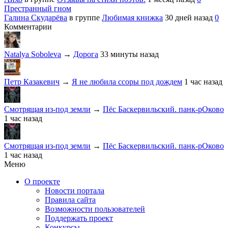
Престранный гном
Галина Скударёва
в группе
Любимая книжка
30 дней назад
0
Комментарии
Natalya Soboleva
→
Дорога
33 минуты назад
Петр Казакевич
→
Я не любила ссоры под дождем
1 час назад
Смотрящая из-под земли
→
Пёс Баскервильский. панк-рОково
1 час назад
Смотрящая из-под земли
→
Пёс Баскервильский. панк-рОково
1 час назад
Меню
О проекте
Новости портала
Правила сайта
Возможности пользователей
Поддержать проект
Конкурсы