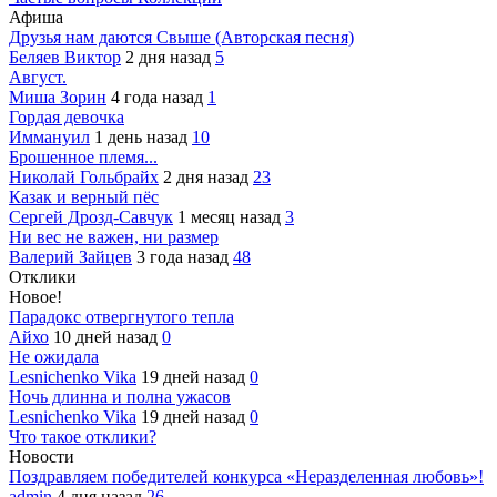
Афиша
Друзья нам даются Свыше (Авторская песня)
Беляев Виктор
2 дня назад
5
Август.
Миша Зорин
4 года назад
1
Гордая девочка
Иммануил
1 день назад
10
Брошенное племя...
Николай Гольбрайх
2 дня назад
23
Казак и верный пёс
Сергей Дрозд-Савчук
1 месяц назад
3
Ни вес не важен, ни размер
Валерий Зайцев
3 года назад
48
Отклики
Новое!
Парадокс отвергнутого тепла
Айхо
10 дней назад
0
Не ожидала
Lesnichenko Vika
19 дней назад
0
Ночь длинна и полна ужасов
Lesnichenko Vika
19 дней назад
0
Что такое отклики?
Новости
Поздравляем победителей конкурса «Неразделенная любовь»!
admin
4 дня назад
26