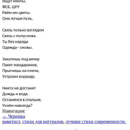
Ищут менты,
ФСБ, ЦРУ
Рвём им цветы.
Они лучше пуль.
Связь только взглядом
Связь с полуслова.
Ты без наряда
Одежда - оковы.
Закупишь под вечер
Пакет мандаринов,
Прыгнешь на плечи,
Устроим корриду.
Никто не достанет
Дождь и вода.
Останемся в спальне,
Уснём навсегда?
Навигация:
← Черника
раметист
,
стихи для натуралов
,
лучшие стихи современности.