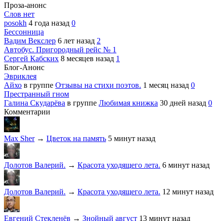
Проза-анонс
Слов нет
posokh
4 года назад
0
Бессонница
Вадим Векслер
6 лет назад
2
Автобус. Пригородный рейс № 1
Сергей Кабских
8 месяцев назад
1
Блог-Анонс
Эвриклея
Айхо
в группе
Отзывы на стихи поэтов.
1 месяц назад
0
Престранный гном
Галина Скударёва
в группе
Любимая книжка
30 дней назад
0
Комментарии
Max Sher
→
Цветок на память
5 минут назад
Долотов Валерий.
→
Красота уходящего лета.
6 минут назад
Долотов Валерий.
→
Красота уходящего лета.
12 минут назад
Евгений Стекленёв
→
Знойный август
13 минут назад