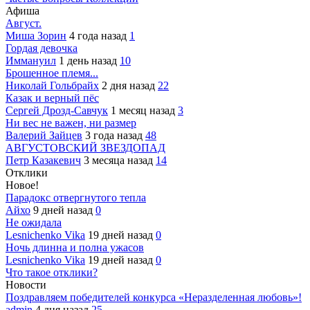
Афиша
Август.
Миша Зорин
4 года назад
1
Гордая девочка
Иммануил
1 день назад
10
Брошенное племя...
Николай Гольбрайх
2 дня назад
22
Казак и верный пёс
Сергей Дрозд-Савчук
1 месяц назад
3
Ни вес не важен, ни размер
Валерий Зайцев
3 года назад
48
АВГУСТОВСКИЙ ЗВЕЗДОПАД
Петр Казакевич
3 месяца назад
14
Отклики
Новое!
Парадокс отвергнутого тепла
Айхо
9 дней назад
0
Не ожидала
Lesnichenko Vika
19 дней назад
0
Ночь длинна и полна ужасов
Lesnichenko Vika
19 дней назад
0
Что такое отклики?
Новости
Поздравляем победителей конкурса «Неразделенная любовь»!
admin
4 дня назад
25