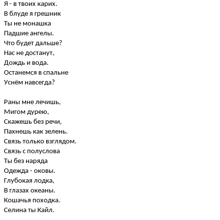
Я - в твоих карих.
В блуде я грешник
Ты не монашка
Падшие ангелы.
Что будет дальше?
Нас не достанут,
Дождь и вода.
Останемся в спальне
Уснём навсегда?
Раны мне лечишь,
Мигом дурею,
Скажешь без речи,
Пахнешь как зелень.
Связь только взглядом.
Связь с полуслова
Ты без наряда
Одежда - оковы.
Глубокая лодка,
В глазах океаны.
Кошачья походка.
Селина ты Кайл.