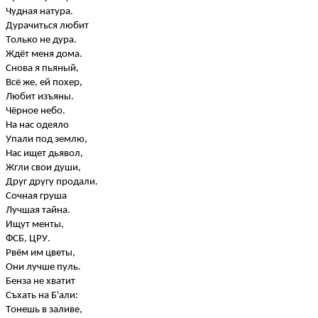
Чудная натура.
Дурачиться любит
Только не дура.
Ждёт меня дома.
Снова я пьяный,
,
Всё же, ей
похер
Любит изъяны.
Чёрное небо.
На нас одеяло
Упали под землю,
Нас ищет дьявол,
Жгли свои души,
Друг другу продали.
Сочная груша
Лучшая тайна.
Ищут менты,
ФСБ, ЦРУ.
Рвём им цветы,
Они лучше пуль.
Бенза
не хватит
:
Съхать
на
Б'али
Тонешь в заливе,