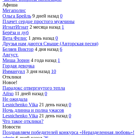
Афиша
Мегаполис
Ольга Брейль
9 дней назад
0
Плачет сердце простого мужчины
ИгнатИгнат
2 месяца назад
1
Берёза и дуб
Вета Фелис
1 день назад
0
Друзья нам даются Свыше (Авторская песня)
Беляев Виктор
4 дня назад
6
Август.
Миша Зорин
4 года назад
1
Гордая девочка
Иммануил
3 дня назад
10
Отклики
Новое!
Парадокс отвергнутого тепла
Айхо
11 дней назад
0
Не ожидала
Lesnichenko Vika
21 день назад
0
Ночь длинна и полна ужасов
Lesnichenko Vika
21 день назад
0
Что такое отклики?
Новости
Поздравляем победителей конкурса «Неразделенная любовь»!
admin
6 дней назад
26