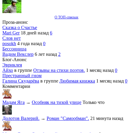
О ТОП-списках
Проза-анонс
Сказка о Счастье
Mari Ger
18 дней назад
6
Слов нет
posokh
4 года назад
0
Бессонница
Вадим Векслер
6 лет назад
2
Блог-Анонс
Эвриклея
Айхо
в группе
Отзывы на стихи поэтов.
1 месяц назад
0
Престранный гном
Галина Скударёва
в группе
Любимая книжка
1 месяц назад
0
Комментарии
Мадам Яга
→
Особняк на тихой улице
Только что
Долотов Валерий.
→
Роман "Самообман".
21 минута назад