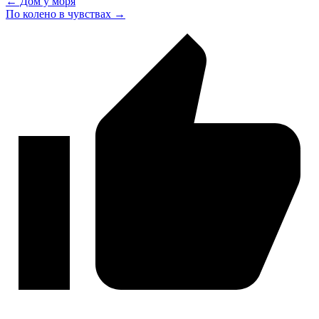
← Дом у моря
По колено в чувствах →