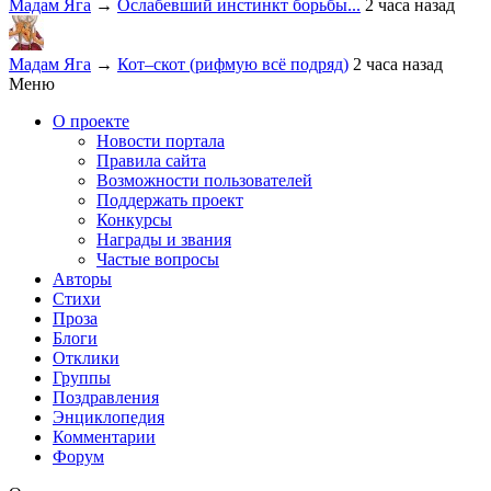
Мадам Яга
→
Ослабевший инстинкт борьбы...
2 часа назад
Мадам Яга
→
Кот–скот (рифмую всё подряд)
2 часа назад
Меню
О проекте
Новости портала
Правила сайта
Возможности пользователей
Поддержать проект
Конкурсы
Награды и звания
Частые вопросы
Авторы
Стихи
Проза
Блоги
Отклики
Группы
Поздравления
Энциклопедия
Комментарии
Форум