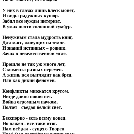
У них в глазах лишь блеск монет,
И виды радужных купюр.
Забил все нужды интернет,
В умах почти сплошной сумбур.
Ненужным стала мудрость книг,
Для масс, живущих на земле.
И знаний истинных – родник,
Зачах в невежественной мгле.
Прошло не так уж много лет,
С момента разных перемен.
А жизнь вся выглядит как бред,
Или как дикий феномен.
Конфликты множатся кругом,
Нигде давно покоя нет.
Война огромным пауком,
Ползет - съедая белый свет.
Бесспорно - есть всему конец,
Но важен - всё-таки итог.
Нам всё дал - сущего Творец