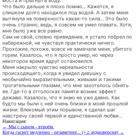
моста и прыгнул в воду.
Что было дальше я плохо помню... Кажется, я
слишком долго находился под водой. А затем меня
вытянула на поверхность какая-то сила... Это было
очень странно, ведь, я совсем не умел плавать. Хотя,
мне было уже все равно.
Сам не свой, словно привидение, я устало побрел по
набережной, не чувствуя практически ничего.
Прохожие, похоже, вовсе не замечали меня, убитого
горем. Казалось, что я просто умер, но через
некоторое время вдруг остановился.
Меня накрыло чувство нереальности
происходящего, когда я увидел девушку с
необычайно выразительными, живыми и такими
трогательными глазами, что мне захотелось обнять
ее. Где-то в отголосках памяти возник эффект
дежавю. Казалось, что я знаю ее уже давно. Как
будто мы были с ней очень близки в моей прошлой
жизни. Влекомый этим порывом, я сделал шаг
навстречу своей первой и единственной любви...
Навигация:
← Мы с сыном - втроём.
Когда гаснет медленно - незаметнее... (+♫ аудиоверсия) →