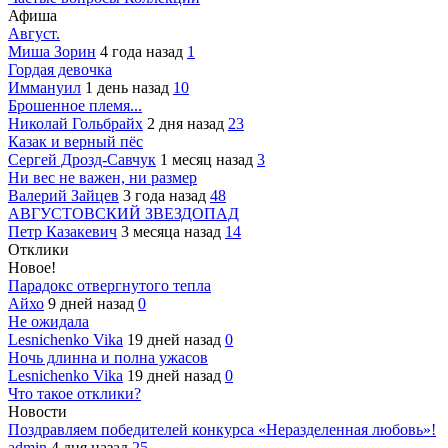
Афиша
Август.
Миша Зорин
4 года назад
1
Гордая девочка
Иммануил
1 день назад
10
Брошенное племя...
Николай Гольбрайх
2 дня назад
23
Казак и верный пёс
Сергей Дрозд-Савчук
1 месяц назад
3
Ни вес не важен, ни размер
Валерий Зайцев
3 года назад
48
АВГУСТОВСКИЙ ЗВЕЗДОПАД
Петр Казакевич
3 месяца назад
14
Отклики
Новое!
Парадокс отвергнутого тепла
Айхо
9 дней назад
0
Не ожидала
Lesnichenko Vika
19 дней назад
0
Ночь длинна и полна ужасов
Lesnichenko Vika
19 дней назад
0
Что такое отклики?
Новости
Поздравляем победителей конкурса «Неразделенная любовь»!
admin
4 дня назад
25