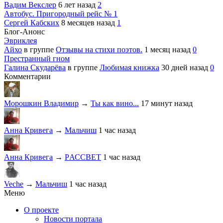
Вадим Векслер
6 лет назад
2
Автобус. Пригородный рейс № 1
Сергей Кабских
8 месяцев назад
1
Блог-Анонс
Эвриклея
Айхо
в группе
Отзывы на стихи поэтов.
1 месяц назад
0
Престранный гном
Галина Скударёва
в группе
Любимая книжка
30 дней назад
0
Комментарии
Морошкин Владимир
→
Ты как вино...
17 минут назад
Анна Кривега
→
Мальчиш
1 час назад
Анна Кривега
→
PАССВЕТ
1 час назад
Veche
→
Мальчиш
1 час назад
Меню
О проекте
Новости портала