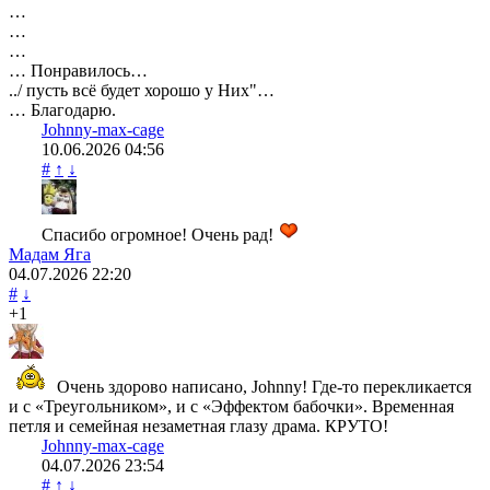
…
…
…
… Понравилось…
../ пусть всё будет хорошо у Них"…
… Благодарю.
Johnny-max-cage
10.06.2026
04:56
#
↑
↓
Спасибо огромное! Очень рад!
Мадам Яга
04.07.2026
22:20
#
↓
+1
Очень здорово написано, Johnny! Где-то перекликается
и с «Треугольником», и с «Эффектом бабочки». Временная
петля и семейная незаметная глазу драма. КРУТО!
Johnny-max-cage
04.07.2026
23:54
#
↑
↓