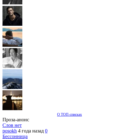
О ТОП-списках
Проза-анонс
Слов нет
posokh
4 года назад
0
Бессонница