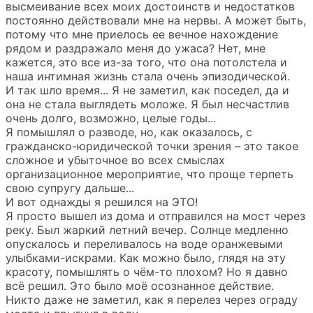
высмеивание всех моих достоинств и недостатков
постоянно действовали мне на нервы. А может быть,
потому что мне приелось ее вечное нахождение
рядом и раздражало меня до ужаса? Нет, мне
кажется, это все из-за того, что она потолстела и
наша интимная жизнь стала очень эпизодической.
И так шло время... Я не заметил, как поседел, да и
она не стала выглядеть моложе. Я был несчастлив
очень долго, возможно, целые годы...
Я помышлял о разводе, но, как оказалось, с
гражданско-юридической точки зрения – это такое
сложное и убыточное во всех смыслах
организационное мероприятие, что проще терпеть
свою супругу дальше...
И вот однажды я решился на ЭТО!
Я просто вышел из дома и отправился на мост через
реку. Был жаркий летний вечер. Солнце медленно
опускалось и переливалось на воде оранжевыми
улыбками-искрами. Как можно было, глядя на эту
красоту, помышлять о чём-то плохом? Но я давно
всё решил. Это было моё осознанное действие.
Никто даже не заметил, как я перелез через ограду