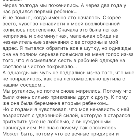
Через полгода мы поженились. А через два года у
нас родился первый ребенок...
Я не помню, когда именно это началось. Скорее
всего, чувство ненависти к моей возлюбленной
копилось постепенно. Сначала это была легкая
неприязнь и сиюминутная, маленькая обида на
незначительные замечания с ее стороны в мой
адрес. Я пытался обратить все в шутку, но однажды
она на полном серьезе повысила на меня голос из-за
того, что я осмелился сесть в рабочей одежде на
светлое и чистое покрывало...
А однажды мы чуть не подрались из-за того, что мне
не понравилось, как она легкомысленно шутила с
нашим соседом...
Мы ругались, но потом снова мирились. Потому что
были очень сильно привязаны друг к другу. К тому
же она была беременна вторым ребенком...
Но с годами я чувствовал, что моя ненависть к ней
возрастает с удвоенной силой, которую я старался
притупить уже не любовью, а вынужденным
равнодушием. Не знаю почему так сложилось.
Может быть, потому что ее вечные придирки и