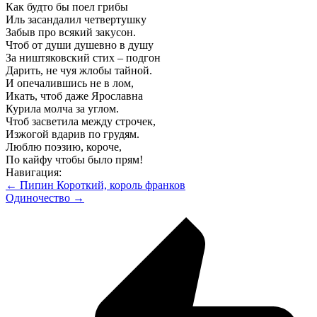
Как будто бы поел грибы
Иль засандалил четвертушку
Забыв про всякий закусон.
Чтоб от души душевно в душу
За ништяковский стих – подгон
Дарить, не чуя жлобы тайной.
И опечалившись не в лом,
Икать, чтоб даже Ярославна
Курила молча за углом.
Чтоб засветила между строчек,
Изжогой вдарив по грудям.
Люблю поэзию, короче,
По кайфу чтобы было прям!
Навигация:
← Пипин Короткий, король франков
Одиночество →