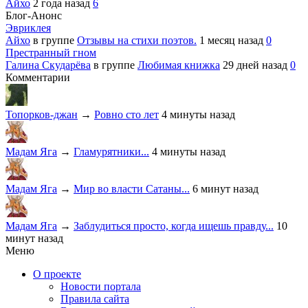
Айхо
2 года назад
6
Блог-Анонс
Эвриклея
Айхо
в группе
Отзывы на стихи поэтов.
1 месяц назад
0
Престранный гном
Галина Скударёва
в группе
Любимая книжка
29 дней назад
0
Комментарии
Топорков-джан
→
Ровно сто лет
4 минуты назад
Мадам Яга
→
Гламурятники...
4 минуты назад
Мадам Яга
→
Мир во власти Сатаны...
6 минут назад
Мадам Яга
→
Заблудиться просто, когда ищешь правду...
10
минут назад
Меню
О проекте
Новости портала
Правила сайта