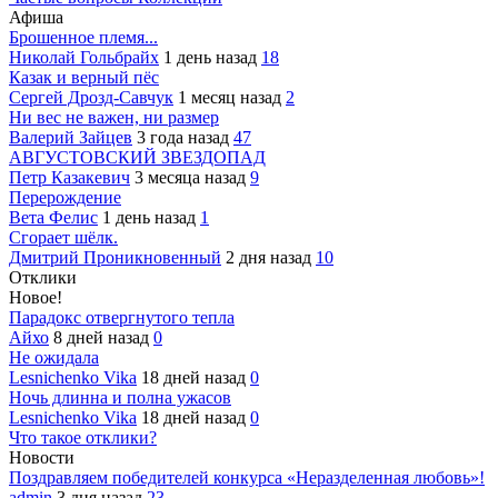
Афиша
Брошенное племя...
Николай Гольбрайх
1 день назад
18
Казак и верный пёс
Сергей Дрозд-Савчук
1 месяц назад
2
Ни вес не важен, ни размер
Валерий Зайцев
3 года назад
47
АВГУСТОВСКИЙ ЗВЕЗДОПАД
Петр Казакевич
3 месяца назад
9
Перерождение
Вета Фелис
1 день назад
1
Сгорает шёлк.
Дмитрий Проникновенный
2 дня назад
10
Отклики
Новое!
Парадокс отвергнутого тепла
Айхо
8 дней назад
0
Не ожидала
Lesnichenko Vika
18 дней назад
0
Ночь длинна и полна ужасов
Lesnichenko Vika
18 дней назад
0
Что такое отклики?
Новости
Поздравляем победителей конкурса «Неразделенная любовь»!
admin
3 дня назад
23