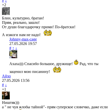
#
↓
+2
Блин, культурно, братан!
Прям, реально, зашло!
От души благодарочку прими! По-братски!
А изжоги нам не надо!
Johnny-max-cage
27.05.2026
19:57
#
↑
↓
Ахаха))) Спасибо большое, дружище!
Рад, что ты
заценил мою писанину!
Айхо
27.05.2026
13:56
#
↓
+1
Ништяк)))
а " не чуя жлобы тайной"- прям суперское словечко, даже если