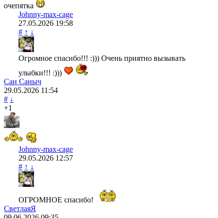
очепятка
Johnny-max-cage
27.05.2026
19:58
#
↑
↓
Огромное спасибо!!! :))) Очень приятно вызывать
улыбки!!! :)))
Сан Саныч
29.05.2026
11:54
#
↓
+1
Johnny-max-cage
29.05.2026
12:57
#
↑
↓
ОГРОМНОЕ спасибо!
СветлаяЯ
09.06.2026
09:35