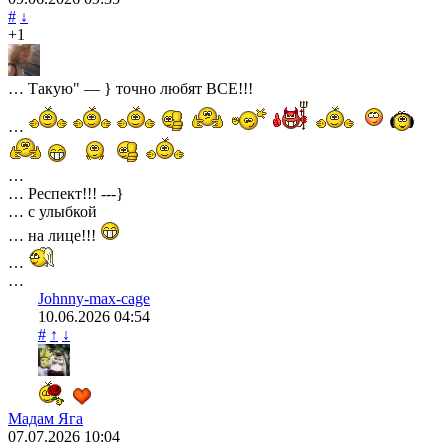
#
↓
+1
… Такую" — } точно любят ВСЕ!!!
…
…
… Респект!!! ---}
… с улыбкой
… на лице!!!
…
…
Johnny-max-cage
10.06.2026
04:54
#
↑
↓
Мадам Яга
07.07.2026
10:04