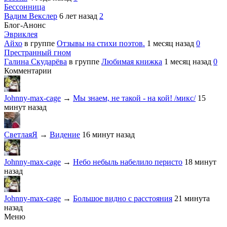
Бессонница
Вадим Векслер
6 лет назад
2
Блог-Анонс
Эвриклея
Айхо
в группе
Отзывы на стихи поэтов.
1 месяц назад
0
Престранный гном
Галина Скударёва
в группе
Любимая книжка
1 месяц назад
0
Комментарии
Johnny-max-cage
→
Мы знаем, не такой - на кой! /микс/
15
минут назад
СветлаяЯ
→
Видение
16 минут назад
Johnny-max-cage
→
Небо небыль набелило перисто
18 минут
назад
Johnny-max-cage
→
Большое видно с расстояния
21 минута
назад
Меню