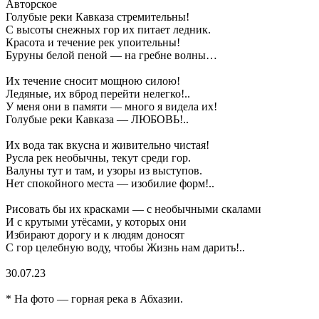
Авторское
Голубые реки Кавказа стремительны!
С высоты снежных гор их питает ледник.
Красота и течение рек упоительны!
Буруны белой пеной — на гребне волны…
Их течение сносит мощною силою!
Ледяные, их вброд перейти нелегко!..
У меня они в памяти — много я видела их!
Голубые реки Кавказа — ЛЮБОВЬ!..
Их вода так вкусна и живительно чистая!
Русла рек необычны, текут среди гор.
Валуны тут и там, и узоры из выступов.
Нет спокойного места — изобилие форм!..
Рисовать бы их красками — с необычными скалами
И с крутыми утёсами, у которых они
Избирают дорогу и к людям доносят
С гор целебную воду, чтобы Жизнь нам дарить!..
30.07.23
* На фото — горная река в Абхазии.