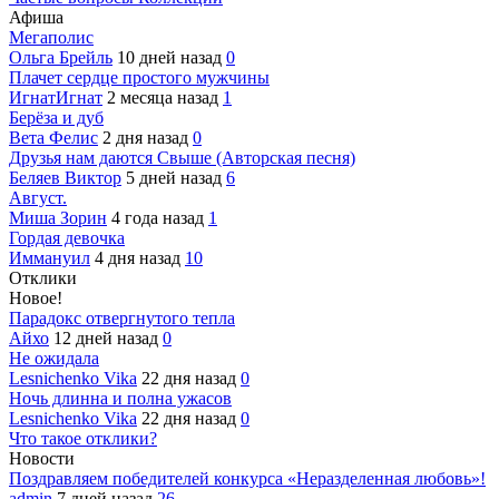
Афиша
Мегаполис
Ольга Брейль
10 дней назад
0
Плачет сердце простого мужчины
ИгнатИгнат
2 месяца назад
1
Берёза и дуб
Вета Фелис
2 дня назад
0
Друзья нам даются Свыше (Авторская песня)
Беляев Виктор
5 дней назад
6
Август.
Миша Зорин
4 года назад
1
Гордая девочка
Иммануил
4 дня назад
10
Отклики
Новое!
Парадокс отвергнутого тепла
Айхо
12 дней назад
0
Не ожидала
Lesnichenko Vika
22 дня назад
0
Ночь длинна и полна ужасов
Lesnichenko Vika
22 дня назад
0
Что такое отклики?
Новости
Поздравляем победителей конкурса «Неразделенная любовь»!
admin
7 дней назад
26