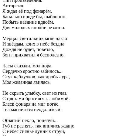
Тип произведения:
Авторское
Я ждал её под фонарём,
Банально вроде бы, шаблонно.
Побыть наедине вдвоём,
Для молодых вполне резонно.
Мерцал светильник мгле назло
И звёздам, коих в небе бездна.
Дождя не будет, повезло,
Зонт прихватил я бесполезно.
Часы сказали, мол пора,
Сердечко яростно забилось...
Стук каблучков, как дробь - ура,
Моя желанная явилась.
Не скрыть улыбку, свет из глаз,
С цветами бросился к любимой.
Блеск фонаря на миг погас,
Тел магнетизм неодолимый.
Объятий пекло, поцелуй...
Губ не разнять, так впились жадно.
С небес сиянье лунных струй,