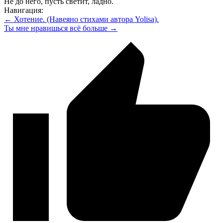
Не до него, пусть светит, ладно.
Навигация:
← Хотение. (Навеяно стихами автора Yolisa).
Ты мне нравишься всё больше →