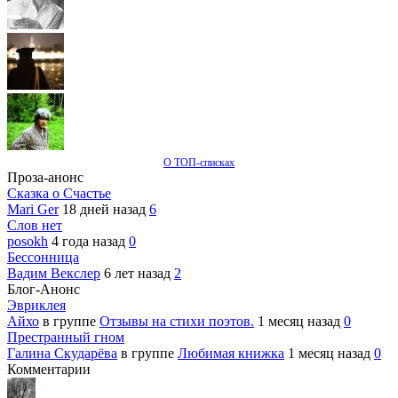
О ТОП-списках
Проза-анонс
Сказка о Счастье
Mari Ger
18 дней назад
6
Слов нет
posokh
4 года назад
0
Бессонница
Вадим Векслер
6 лет назад
2
Блог-Анонс
Эвриклея
Айхо
в группе
Отзывы на стихи поэтов.
1 месяц назад
0
Престранный гном
Галина Скударёва
в группе
Любимая книжка
1 месяц назад
0
Комментарии