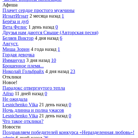
Афиша
Плачет сердце простого мужчины
ИгнатИгнат
2 месяца назад
1
Берёза и дуб
Вета Фелис
1 день назад
0
Друзья нам даются Свыше (Авторская песня)
Беляев Виктор
4 дня назад
6
Август.
Миша Зорин
4 года назад
1
Гордая девочка
Иммануил
3 дня назад
10
Брошенное племя...
Николай Гольбрайх
4 дня назад
23
Отклики
Новое!
Парадокс отвергнутого тепла
Айхо
11 дней назад
0
Не ожидала
Lesnichenko Vika
21 день назад
0
Ночь длинна и полна ужасов
Lesnichenko Vika
21 день назад
0
Что такое отклики?
Новости
Поздравляем победителей конкурса «Неразделенная любовь»!
admin
6 дней назад
26