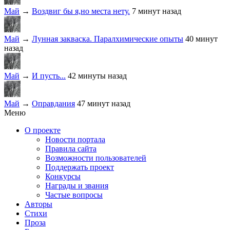
Май
→
Воздвиг бы я,но места нету.
7 минут назад
Май
→
Лунная закваска. Паралхимические опыты
40 минут
назад
Май
→
И пусть...
42 минуты назад
Май
→
Оправдания
47 минут назад
Меню
О проекте
Новости портала
Правила сайта
Возможности пользователей
Поддержать проект
Конкурсы
Награды и звания
Частые вопросы
Авторы
Стихи
Проза