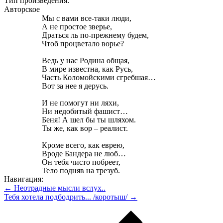
Тип произведения:
Авторское
Мы с вами все-таки люди,
А не простое зверье,
Драться ль по-прежнему будем,
Чтоб процветало ворье?
Ведь у нас Родина общая,
В мире известна, как Русь,
Часть Коломойскими сгребшая…
Вот за нее я дерусь.
И не помогут ни ляхи,
Ни недобитый фашист…
Беня! А шел бы ты шляхом.
Ты же, как вор – реалист.
Кроме всего, как еврею,
Вроде Бандера не люб…
Он тебя чисто побреет,
Тело подняв на трезуб.
Навигация:
← Неотрадные мысли вслух..
Тебя хотела подбодрить... /коротыш/ →