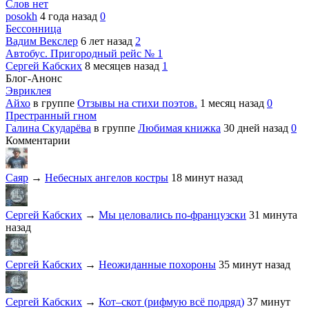
Слов нет
posokh
4 года назад
0
Бессонница
Вадим Векслер
6 лет назад
2
Автобус. Пригородный рейс № 1
Сергей Кабских
8 месяцев назад
1
Блог-Анонс
Эвриклея
Айхо
в группе
Отзывы на стихи поэтов.
1 месяц назад
0
Престранный гном
Галина Скударёва
в группе
Любимая книжка
30 дней назад
0
Комментарии
Саяр
→
Небесных ангелов костры
18 минут назад
Сергей Кабских
→
Мы целовались по-французски
31 минута
назад
Сергей Кабских
→
Неожиданные похороны
35 минут назад
Сергей Кабских
→
Кот–скот (рифмую всё подряд)
37 минут