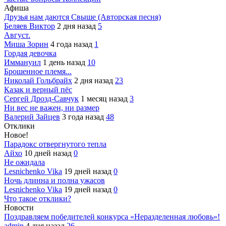
Афиша
Друзья нам даются Свыше (Авторская песня)
Беляев Виктор
2 дня назад
5
Август.
Миша Зорин
4 года назад
1
Гордая девочка
Иммануил
1 день назад
10
Брошенное племя...
Николай Гольбрайх
2 дня назад
23
Казак и верный пёс
Сергей Дрозд-Савчук
1 месяц назад
3
Ни вес не важен, ни размер
Валерий Зайцев
3 года назад
48
Отклики
Новое!
Парадокс отвергнутого тепла
Айхо
10 дней назад
0
Не ожидала
Lesnichenko Vika
19 дней назад
0
Ночь длинна и полна ужасов
Lesnichenko Vika
19 дней назад
0
Что такое отклики?
Новости
Поздравляем победителей конкурса «Неразделенная любовь»!
admin
4 дня назад
26