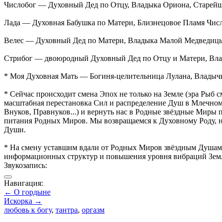
Числобог — Духовный Дед по Отцу, Владыка Ориона, Старей
Лада — Духовная Бабушка по Матери, Близнецовое Пламя Числ
Велес — Духовный Дед по Матери, Владыка Малой Медведицы 
Стрибог — двоюродный Духовный Дед по Отцу и Матери, Вла
* Моя Духовная Мать — Богиня-целительница Лулана, Владычи
* Сейчас происходит смена Эпох не только на Земле (эра Рыб 
масштабная перестановка Сил и распределение Душ в Млечном 
Внуков, Правнуков...) и вернуть нас в Родные звёздные Миры п
питания Родных Миров. Мы возвращаемся к Духовному Роду, на
Души.
* На смену уставшим вдали от Родных Миров звёздным Душам 
информационных структур и повышения уровня вибраций Зем
Звукозапись:
Навигация:
← О гордыне
Искорка →
любовь к богу
,
тантра
,
оргазм