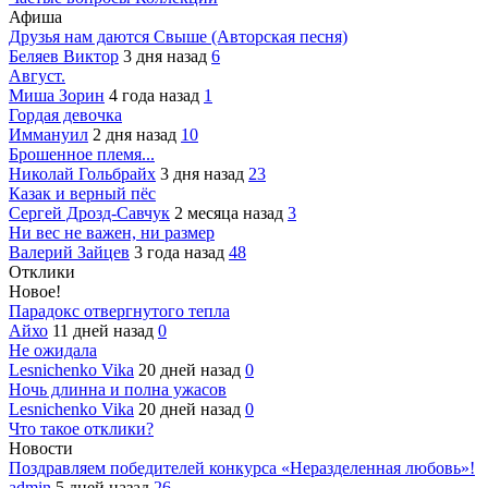
Афиша
Друзья нам даются Свыше (Авторская песня)
Беляев Виктор
3 дня назад
6
Август.
Миша Зорин
4 года назад
1
Гордая девочка
Иммануил
2 дня назад
10
Брошенное племя...
Николай Гольбрайх
3 дня назад
23
Казак и верный пёс
Сергей Дрозд-Савчук
2 месяца назад
3
Ни вес не важен, ни размер
Валерий Зайцев
3 года назад
48
Отклики
Новое!
Парадокс отвергнутого тепла
Айхо
11 дней назад
0
Не ожидала
Lesnichenko Vika
20 дней назад
0
Ночь длинна и полна ужасов
Lesnichenko Vika
20 дней назад
0
Что такое отклики?
Новости
Поздравляем победителей конкурса «Неразделенная любовь»!
admin
5 дней назад
26