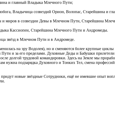
шина и главный Владыка Млечного Пути;
обога, Владычица созвездий Орион, Волопас, Старейшина и гл
и миров в созвездии Девы в Млечном Пути, Старейшина Млечн
дыка Кассиопеи, Старейшина Млечного Пути и Андромеды.
ца звёзд в Млечном Пути и в Андромеде.
сменилась на эру Водолея), но и сменяются более крупные циклы
Пути и за его пределами. Духовные Деды и Бабушки прилетели 
осле долгой трудовой командировки. Здесь на Земле мы проработа
м нужна подзарядка Духовного и Тонких Тел, смена профессий 
придут новые звёздные Сотрудники, ещё не имевшие опыт вопло
ли.