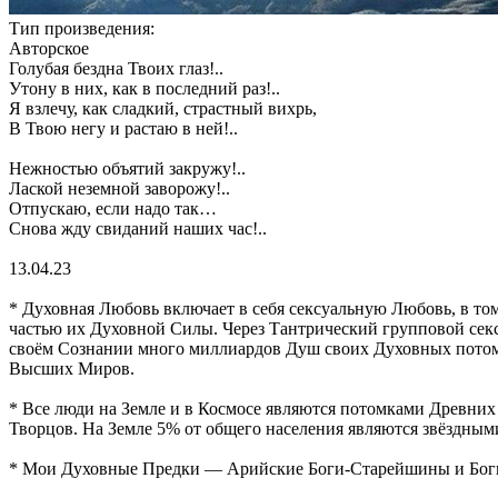
Тип произведения:
Авторское
Голубая бездна Твоих глаз!..
Утону в них, как в последний раз!..
Я взлечу, как сладкий, страстный вихрь,
В Твою негу и растаю в ней!..
Нежностью объятий закружу!..
Лаской неземной заворожу!..
Отпускаю, если надо так…
Снова жду свиданий наших час!..
13.04.23
* Духовная Любовь включает в себя сексуальную Любовь, в т
частью их Духовной Силы. Через Тантрический групповой сек
своём Сознании много миллиардов Душ своих Духовных потомк
Высших Миров.
* Все люди на Земле и в Космосе являются потомками Древних 
Творцов. На Земле 5% от общего населения являются звёздны
* Мои Духовные Предки — Арийские Боги-Старейшины и Бо