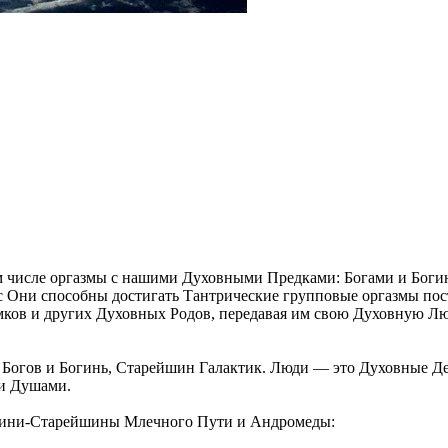
ом числе оргазмы с нашими Духовными Предками: Богами и Бог
с Они способны достигать Тантрические групповые оргазмы пос
ов и других Духовных Родов, передавая им свою Духовную Люб
Богов и Богинь, Старейшин Галактик. Люди — это Духовные Дети,
ми Душами.
гини-Старейшины Млечного Пути и Андромеды: