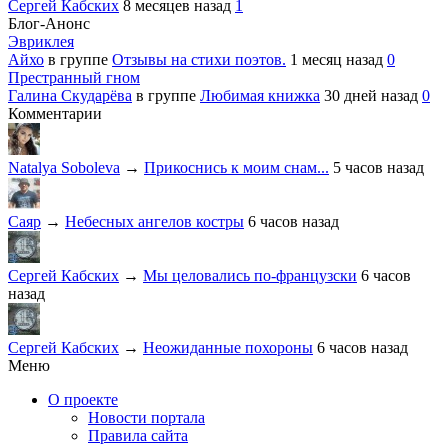
Сергей Кабских
8 месяцев назад
1
Блог-Анонс
Эвриклея
Айхо
в группе
Отзывы на стихи поэтов.
1 месяц назад
0
Престранный гном
Галина Скударёва
в группе
Любимая книжка
30 дней назад
0
Комментарии
Natalya Soboleva
→
Прикоснись к моим снам...
5 часов назад
Саяр
→
Небесных ангелов костры
6 часов назад
Сергей Кабских
→
Мы целовались по-французски
6 часов
назад
Сергей Кабских
→
Неожиданные похороны
6 часов назад
Меню
О проекте
Новости портала
Правила сайта