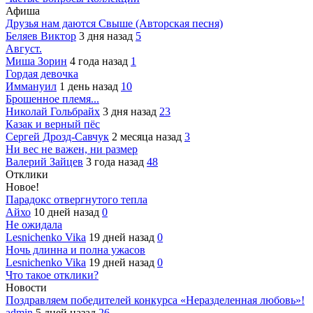
Афиша
Друзья нам даются Свыше (Авторская песня)
Беляев Виктор
3 дня назад
5
Август.
Миша Зорин
4 года назад
1
Гордая девочка
Иммануил
1 день назад
10
Брошенное племя...
Николай Гольбрайх
3 дня назад
23
Казак и верный пёс
Сергей Дрозд-Савчук
2 месяца назад
3
Ни вес не важен, ни размер
Валерий Зайцев
3 года назад
48
Отклики
Новое!
Парадокс отвергнутого тепла
Айхо
10 дней назад
0
Не ожидала
Lesnichenko Vika
19 дней назад
0
Ночь длинна и полна ужасов
Lesnichenko Vika
19 дней назад
0
Что такое отклики?
Новости
Поздравляем победителей конкурса «Неразделенная любовь»!
admin
5 дней назад
26