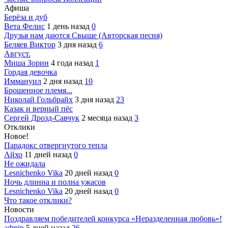
Афиша
Берёза и дуб
Вета Фелис
1 день назад
0
Друзья нам даются Свыше (Авторская песня)
Беляев Виктор
3 дня назад
6
Август.
Миша Зорин
4 года назад
1
Гордая девочка
Иммануил
2 дня назад
10
Брошенное племя...
Николай Гольбрайх
3 дня назад
23
Казак и верный пёс
Сергей Дрозд-Савчук
2 месяца назад
3
Отклики
Новое!
Парадокс отвергнутого тепла
Айхо
11 дней назад
0
Не ожидала
Lesnichenko Vika
20 дней назад
0
Ночь длинна и полна ужасов
Lesnichenko Vika
20 дней назад
0
Что такое отклики?
Новости
Поздравляем победителей конкурса «Неразделенная любовь»!
admin
5 дней назад
26