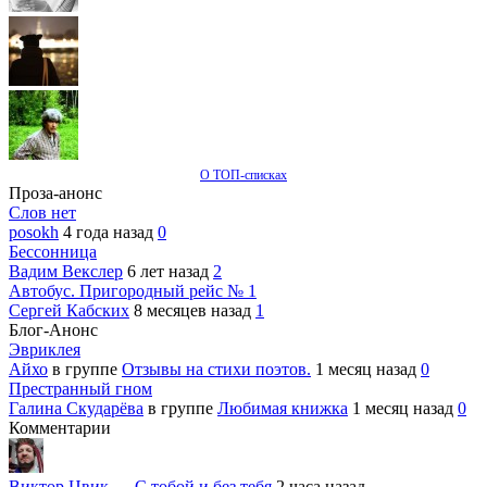
О ТОП-списках
Проза-анонс
Слов нет
posokh
4 года назад
0
Бессонница
Вадим Векслер
6 лет назад
2
Автобус. Пригородный рейс № 1
Сергей Кабских
8 месяцев назад
1
Блог-Анонс
Эвриклея
Айхо
в группе
Отзывы на стихи поэтов.
1 месяц назад
0
Престранный гном
Галина Скударёва
в группе
Любимая книжка
1 месяц назад
0
Комментарии
Виктор Цвик
→
С тобой и без тебя
2 часа назад