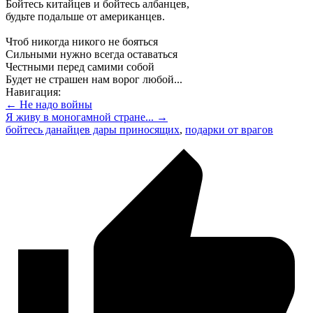
Бойтесь китайцев и бойтесь албанцев,
будьте подальше от американцев.
Чтоб никогда никого не бояться
Сильными нужно всегда оставаться
Честными перед самими собой
Будет не страшен нам ворог любой...
Навигация:
← Не надо войны
Я живу в моногамной стране... →
бойтесь данайцев дары приносящих
,
подарки от врагов