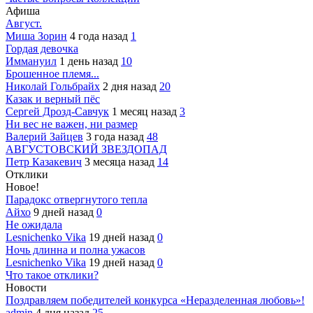
Афиша
Август.
Миша Зорин
4 года назад
1
Гордая девочка
Иммануил
1 день назад
10
Брошенное племя...
Николай Гольбрайх
2 дня назад
20
Казак и верный пёс
Сергей Дрозд-Савчук
1 месяц назад
3
Ни вес не важен, ни размер
Валерий Зайцев
3 года назад
48
АВГУСТОВСКИЙ ЗВЕЗДОПАД
Петр Казакевич
3 месяца назад
14
Отклики
Новое!
Парадокс отвергнутого тепла
Айхо
9 дней назад
0
Не ожидала
Lesnichenko Vika
19 дней назад
0
Ночь длинна и полна ужасов
Lesnichenko Vika
19 дней назад
0
Что такое отклики?
Новости
Поздравляем победителей конкурса «Неразделенная любовь»!
admin
4 дня назад
25