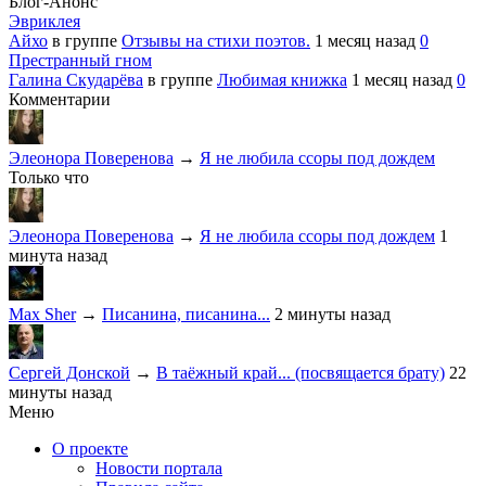
Блог-Анонс
Эвриклея
Айхо
в группе
Отзывы на стихи поэтов.
1 месяц назад
0
Престранный гном
Галина Скударёва
в группе
Любимая книжка
1 месяц назад
0
Комментарии
Элеонора Поверенова
→
Я не любила ссоры под дождем
Только что
Элеонора Поверенова
→
Я не любила ссоры под дождем
1
минута назад
Max Sher
→
Писанина, писанина...
2 минуты назад
Сергей Донской
→
В таёжный край... (посвящается брату)
22
минуты назад
Меню
О проекте
Новости портала