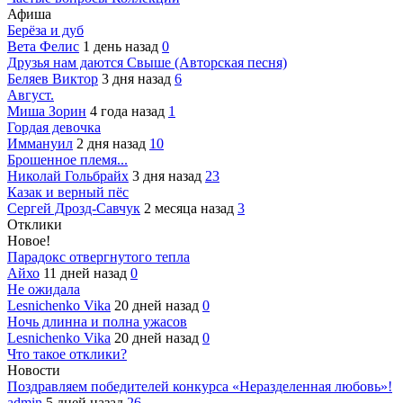
Афиша
Берёза и дуб
Вета Фелис
1 день назад
0
Друзья нам даются Свыше (Авторская песня)
Беляев Виктор
3 дня назад
6
Август.
Миша Зорин
4 года назад
1
Гордая девочка
Иммануил
2 дня назад
10
Брошенное племя...
Николай Гольбрайх
3 дня назад
23
Казак и верный пёс
Сергей Дрозд-Савчук
2 месяца назад
3
Отклики
Новое!
Парадокс отвергнутого тепла
Айхо
11 дней назад
0
Не ожидала
Lesnichenko Vika
20 дней назад
0
Ночь длинна и полна ужасов
Lesnichenko Vika
20 дней назад
0
Что такое отклики?
Новости
Поздравляем победителей конкурса «Неразделенная любовь»!
admin
5 дней назад
26