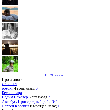
О ТОП-списках
Проза-анонс
Слов нет
posokh
4 года назад
0
Бессонница
Вадим Векслер
6 лет назад
2
Автобус. Пригородный рейс № 1
Сергей Кабских
8 месяцев назад
1