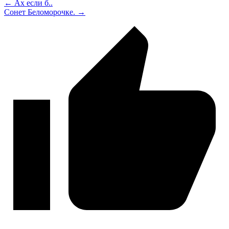
← Ах если б..
Сонет Беломорочке. →