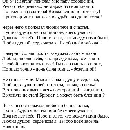
Он в"Telegram" прислал мне пару сообщений,
Речь о тебе реально, не мираж из сновидений!
По имени назвал тебя! Возвышенно по отчеству!
Приговор мне подписал в судьбе на одиночество!
Через него я пожелал любви тебе и счастья,
Пусть сбудутся мечты твои без моего участья!
Долгих лет тебе! Прости за то, что между нами было,
Любил душой, сердечком я! Ты обо всём забыла!"
Наверно, солнышко, ты замужем давным-давно,
Любил, люблю тебя, как прежде дама, всё-равно!
С тобой расстались в мае! Ты возразишь - в июне,
Но знаю точно - ночь была темна, - безлунной!
Не спиться мне! Мысль гложет душу и сердечко,
Любви, в душе твоей, потухла, понял, - свечка!
В отношения вмешался - посторонний гражданин,
Выяснять не стал! Брюнет, а может быть блондин!?
Через него я пожелал любви тебе и счастья,
Пусть сбудутся мечты твои без моего участья!
Долгих лет тебе! Прости за то, что между нами было,
Любил душой, сердечком я! Ты обо всём забыла!"
Навигация: