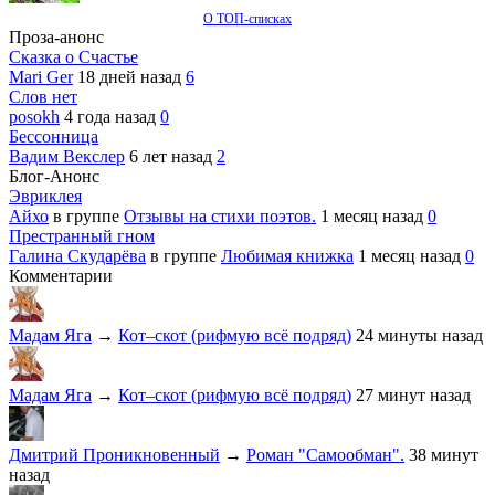
О ТОП-списках
Проза-анонс
Сказка о Счастье
Mari Ger
18 дней назад
6
Слов нет
posokh
4 года назад
0
Бессонница
Вадим Векслер
6 лет назад
2
Блог-Анонс
Эвриклея
Айхо
в группе
Отзывы на стихи поэтов.
1 месяц назад
0
Престранный гном
Галина Скударёва
в группе
Любимая книжка
1 месяц назад
0
Комментарии
Мадам Яга
→
Кот–скот (рифмую всё подряд)
24 минуты назад
Мадам Яга
→
Кот–скот (рифмую всё подряд)
27 минут назад
Дмитрий Проникновенный
→
Роман "Самообман".
38 минут
назад