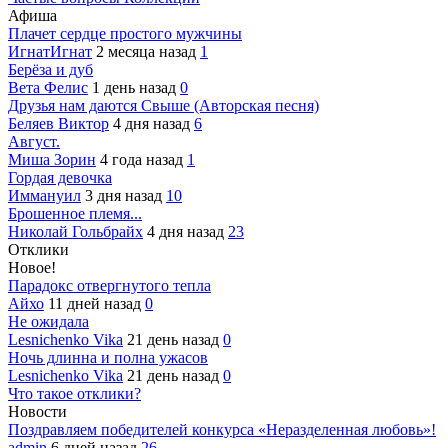
Афиша
Плачет сердце простого мужчины
ИгнатИгнат
2 месяца назад
1
Берёза и дуб
Вета Фелис
1 день назад
0
Друзья нам даются Свыше (Авторская песня)
Беляев Виктор
4 дня назад
6
Август.
Миша Зорин
4 года назад
1
Гордая девочка
Иммануил
3 дня назад
10
Брошенное племя...
Николай Гольбрайх
4 дня назад
23
Отклики
Новое!
Парадокс отвергнутого тепла
Айхо
11 дней назад
0
Не ожидала
Lesnichenko Vika
21 день назад
0
Ночь длинна и полна ужасов
Lesnichenko Vika
21 день назад
0
Что такое отклики?
Новости
Поздравляем победителей конкурса «Неразделенная любовь»!
admin
6 дней назад
26